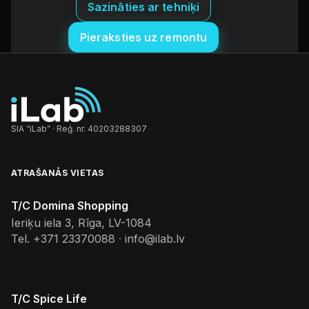
Sazināties ar tehniķi
Pieraksties uz remontu
SIA “iLab” · Reģ. nr. 40203288307
ATRAŠANĀS VIETAS
T/C Domina Shopping
Ieriķu iela 3, Rīga, LV-1084
Tel.
+371 23370088
·
info@ilab.lv
T/C Spice Life