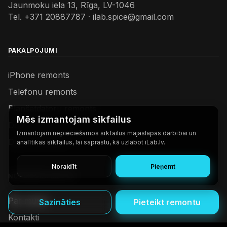
Jaunmoku iela 13, Rīga, LV-1046
Tel.
+371 20887787
·
ilab.spice@gmail.com
PAKALPOJUMI
iPhone remonts
Telefonu remonts
Planšetdatoru remonts
Mēs izmantojam sīkfailus
Datoru remonts
Izmantojam nepieciešamos sīkfailus mājaslapas darbībai un
Dyson remonts
analītikas sīkfailus, lai saprastu, kā uzlabot iLab.lv.
Noraidīt
Pieņemt
NODERĪGAS SAITES
Par mums
Sazināties
Pieteikt remontu
Kontakti