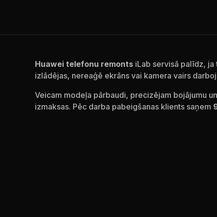
Huawei telefonu remonts
iLab servisā palīdz, ja
izlādējas, nereaģē ekrāns vai kamera vairs darboj
Veicam modeļa pārbaudi, precizējam bojājumu u
izmaksas. Pēc darba pabeigšanas klients saņem