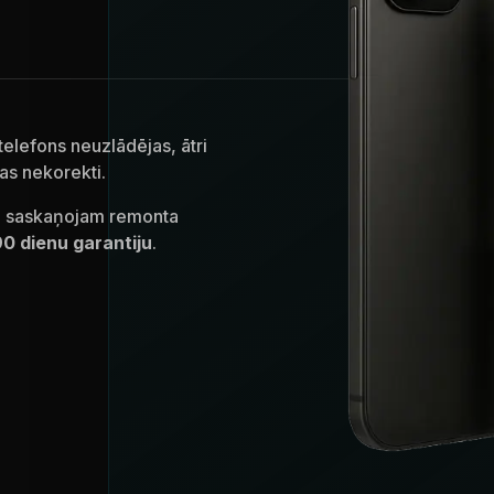
 telefons neuzlādējas, ātri
as nekorekti.
n saskaņojam remonta
90 dienu garantiju
.