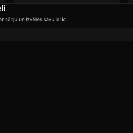
li
sēriju un izvēlies savu ierīci.