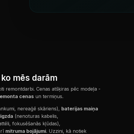
- ko mēs darām
 citi remontdarbi. Cenas atšķiras pēc modeļa -
remonta cenas
un termiņus.
lankumi, nereaģē skāriens),
baterijas maiņa
ligzda
(nenoturas kabelis,
attēli, fokusēšanās kļūdas),
arī
mitruma bojājumi
. Uzzini, kā notiek