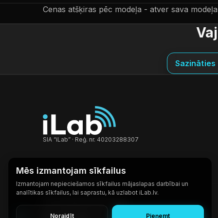
Cenas atšķiras pēc modeļa - atver sava modeļa 
Vaj
Sazināties 
SIA “iLab” · Reģ. nr. 40203288307
Mēs izmantojam sīkfailus
ATRAŠANĀS VIETAS
Izmantojam nepieciešamos sīkfailus mājaslapas darbībai un
analītikas sīkfailus, lai saprastu, kā uzlabot iLab.lv.
T/C Domina Shopping
Ieriķu iela 3, Rīga, LV-1084
Noraidīt
Pieņemt
RU