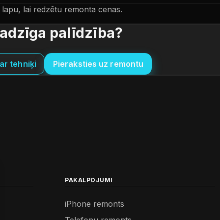
lapu, lai redzētu remonta cenas.
adzīga palīdzība?
ar tehniķi
Pieraksties uz remontu
PAKALPOJUMI
iPhone remonts
Telefonu remonts