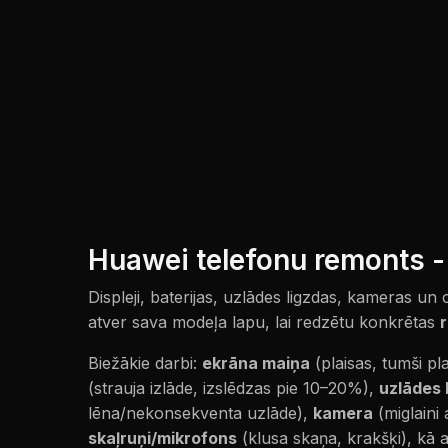
Huawei telefonu remonts 
Displeji, baterijas, uzlādes ligzdas, kameras un
atver sava modeļa lapu, lai redzētu konkrētas
Biežākie darbi:
ekrāna maiņa
(plaisas, tumši p
(strauja izlāde, izslēdzas pie 10–20%),
uzlādes 
lēna/nekonsekventa uzlāde),
kamera
(miglaini 
skaļruņi/mikrofons
(klusa skaņa, krakšķi), kā 