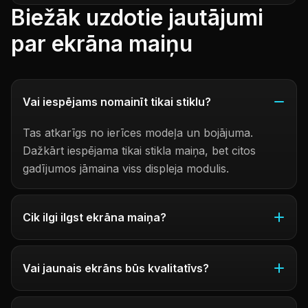
Biežāk uzdotie jautājumi
par ekrāna maiņu
Vai iespējams nomainīt tikai stiklu?
Tas atkarīgs no ierīces modeļa un bojājuma.
Dažkārt iespējama tikai stikla maiņa, bet citos
gadījumos jāmaina viss displeja modulis.
Cik ilgi ilgst ekrāna maiņa?
Vai jaunais ekrāns būs kvalitatīvs?