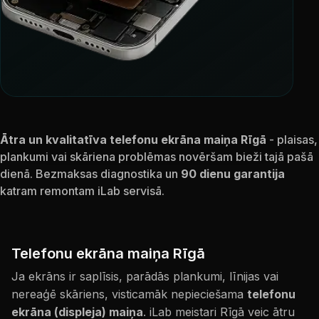
Ātra un kvalitatīva telefonu ekrāna maiņa Rīgā
- plaisas,
plankumi vai skāriena problēmas novēršam bieži tajā pašā
dienā. Bezmaksas diagnostika un
90 dienu garantija
katram remontam iLab servisā.
Telefonu ekrāna maiņa Rīgā
Ja ekrāns ir saplīsis, parādās plankumi, līnijas vai
nereaģē skāriens, visticamāk nepieciešama
telefonu
ekrāna (displeja) maiņa
. iLab meistari Rīgā veic ātru