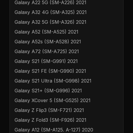
Galaxy A22 5G (SM-A226) 2021
Galaxy A32 4G (SM-A325) 2021
Galaxy A32 5G (SM-A326) 2021
Galaxy A52 (SM-A525) 2021
Galaxy A52s (SM-A528) 2021
Galaxy A72 (SM-A725) 2021
Galaxy S21 (SM-G991) 2021
Galaxy S21 FE (SM-G990) 2021
Galaxy S21 Ultra (SM-G998) 2021
Galaxy S21+ (SM-G996) 2021
Galaxy XCover 5 (SM-G525) 2021
Galaxy Z Flip3 (SM-F721) 2021
Galaxy Z Fold3 (SM-F926) 2021
Galaxy A12 (SM-A125. A-127) 2020