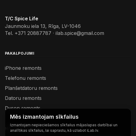
T/C Spice Life
Jaunmoku iela 13, Rīga, LV-1046
Tel.
+371 20887787
·
ilab.spice@gmail.com
PAKALPOJUMI
iPhone remonts
Telefonu remonts
Planšetdatoru remonts
Datoru remonts
Dyson remonts
Mēs izmantojam sīkfailus
Izmantojam nepieciešamos sīkfailus mājaslapas darbībai un
NODERĪGAS SAITES
analītikas sīkfailus, lai saprastu, kā uzlabot iLab.lv.