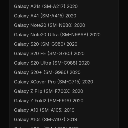
Galaxy A21s (SM-A217) 2020
Galaxy A41 (SM-A415) 2020
Galaxy Note20 (SM-N980) 2020
Galaxy Note20 Ultra (SM-N986B) 2020
Galaxy S20 (SM-G980) 2020
Galaxy S20 FE (SM-G780) 2020
Galaxy S20 Ultra (SM-G988) 2020
Galaxy S20+ (SM-G986) 2020
Galaxy XCover Pro (SM-G715) 2020
Galaxy Z Flip (SM-F700X) 2020
Galaxy Z Fold2 (SM-F916) 2020
Galaxy A10 (SM-A105) 2019
Galaxy A10s (SM-A107) 2019