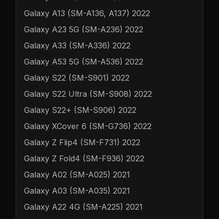
Galaxy A13 (SM-A136, A137) 2022
Galaxy A23 5G (SM-A236) 2022
Galaxy A33 (SM-A336) 2022
Galaxy A53 5G (SM-A536) 2022
Galaxy S22 (SM-S901) 2022
Galaxy S22 Ultra (SM-S908) 2022
Galaxy S22+ (SM-S906) 2022
Galaxy XCover 6 (SM-G736) 2022
Galaxy Z Flip4 (SM-F731) 2022
Galaxy Z Fold4 (SM-F936) 2022
Galaxy A02 (SM-A025) 2021
Galaxy A03 (SM-A035) 2021
Galaxy A22 4G (SM-A225) 2021