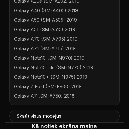
Galaxy A20e (SM-A202) 2019
Galaxy A40 (SM-A405) 2019
Galaxy A50 (SM-A505) 2019
Galaxy A51 (SM-A515) 2019
Galaxy A70 (SM-A705) 2019
Galaxy A71 (SM-A715) 2019
Galaxy Note10 (SM-N970) 2019
Galaxy Note10 Lite (SM-N770) 2019
Galaxy Note10+ (SM-N975) 2019
Galaxy Z Fold (SM-F900) 2019
Galaxy A7 (SM-A750) 2018
Skatīt visus modeļus
Kā notiek ekrāna maiņa