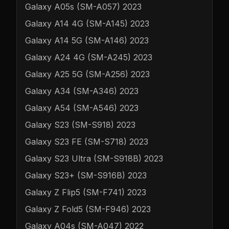
Galaxy A05s (SM-A057) 2023
Galaxy A14 4G (SM-A145) 2023
Galaxy A14 5G (SM-A146) 2023
Galaxy A24 4G (SM-A245) 2023
Galaxy A25 5G (SM-A256) 2023
Galaxy A34 (SM-A346) 2023
Galaxy A54 (SM-A546) 2023
Galaxy S23 (SM-S918) 2023
Galaxy S23 FE (SM-S718) 2023
Galaxy S23 Ultra (SM-S918B) 2023
Galaxy S23+ (SM-S916B) 2023
Galaxy Z Flip5 (SM-F741) 2023
Galaxy Z Fold5 (SM-F946) 2023
Galaxy A04s (SM-A047) 2022