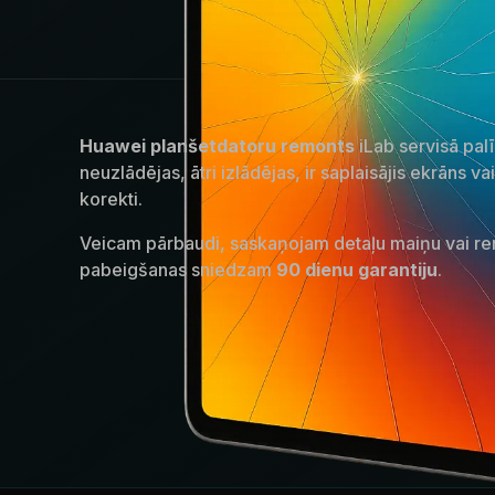
Huawei planšetdatoru remonts
iLab servisā palī
neuzlādējas, ātri izlādējas, ir saplaisājis ekrāns v
korekti.
Veicam pārbaudi, saskaņojam detaļu maiņu vai r
pabeigšanas sniedzam
90 dienu garantiju
.