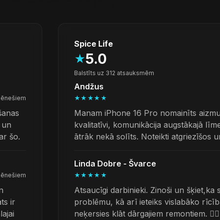
Spice Life
5.0
★
Balstīts uz 312 atsauksmēm
Andžus
mēnešiem
★★★★★
ēšanas
Manam iPhone 16 Pro nomainīts aizmugu
u un
kvalitatīvi, komunikācija augstākajā lī
ar šo.
ātrāk nekā solīts. Noteikti atgriezīšos un
Linda Dobre - Švarce
mēnešiem
★★★★★
n
Atsaucīgi darbinieki. Zinoši un šķiet,ka 
ts ir
problēmu, kā arī ieteiks vislabāko rīcī
lajai
neķersies klāt dārgajiem remontiem. 👌