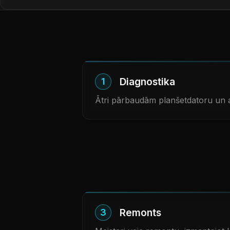
Diagnostika
1
Ātri pārbaudām planšetdatoru un 
Remonts
3