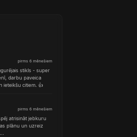
pirms 6 mēnešiem
rējais stikls - super
menī, darbu paveica
 ieteikšu citiem. 👍
pirms 6 mēnešiem
spēj atrisināt jebkuru
bas plānu un uzreiz
…