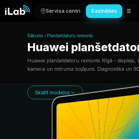
Servisa centri
Sazināties
☰
Sākums
Planšetdatoru remonts
Huawei planšetdato
Huawei planšetdatoru remonts Rīgā - displejs, ba
kamera un mitruma bojājumi. Diagnostika un 90 
Skatīt modeļus