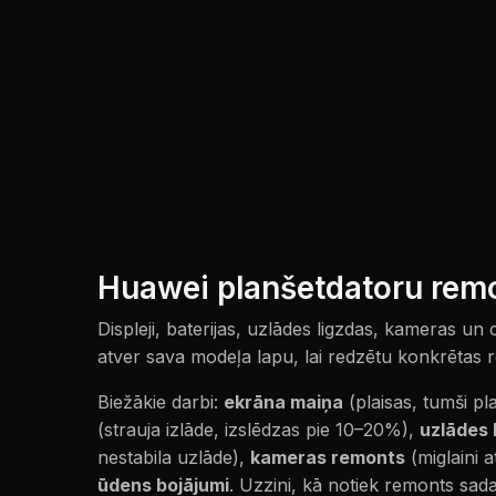
Huawei planšetdatoru rem
Displeji, baterijas, uzlādes ligzdas, kameras un
atver sava modeļa lapu, lai redzētu konkrētas
Biežākie darbi:
ekrāna maiņa
(plaisas, tumši p
(strauja izlāde, izslēdzas pie 10–20%),
uzlādes 
nestabila uzlāde),
kameras remonts
(miglaini a
ūdens bojājumi
. Uzzini, kā notiek remonts sad