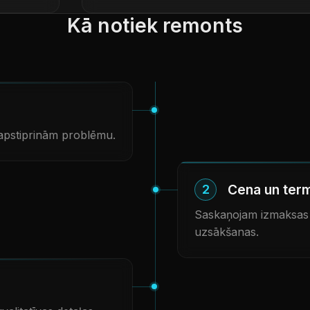
Kā notiek remonts
apstiprinām problēmu.
Cena un ter
2
Saskaņojam izmaksas u
uzsākšanas.