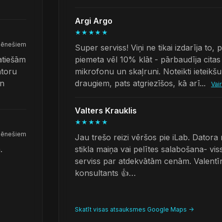
Argi Argo
★★★★★
mēnešiem
Super serviss! Viņi ne tikai izdarīja to,
atiešām
piemeta vēl 10% klāt - pārbaudīja citas li
atoru
mikrofonu un skaļruni. Noteikti ieteikš
un
draugiem, pats atgriezīšos, kā arī...
Vai
Valters Krauklis
★★★★★
mēnešiem
Jau trešo reizi vēršos pie iLab. Datora
.
stikla maiņa vai pelītes salabošana- viss
serviss par atdekvātām cenām. Valentī
konsultants 👍…
Skatīt visas atsauksmes Google Maps ->