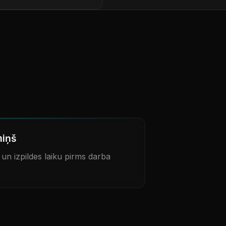
miņš
n izpildes laiku pirms darba