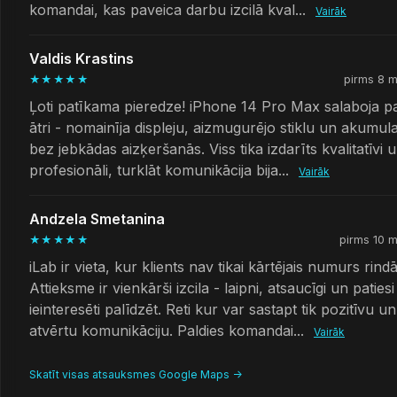
komandai, kas paveica darbu izcilā kval...
Vairāk
Valdis Krastins
★★★★★
pirms 8 
Ļoti patīkama pieredze! iPhone 14 Pro Max salaboja p
ātri - nomainīja displeju, aizmugurējo stiklu un akumul
bez jebkādas aizķeršanās. Viss tika izdarīts kvalitatīvi 
profesionāli, turklāt komunikācija bija...
Vairāk
Andzela Smetanina
★★★★★
pirms 10 
iLab ir vieta, kur klients nav tikai kārtējais numurs rindā
Attieksme ir vienkārši izcila - laipni, atsaucīgi un patiesi
ieinteresēti palīdzēt. Reti kur var sastapt tik pozitīvu un
atvērtu komunikāciju. Paldies komandai...
Vairāk
Skatīt visas atsauksmes Google Maps ->