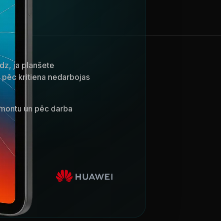
dz, ja planšete
ai pēc kritiena nedarbojas
emontu un pēc darba