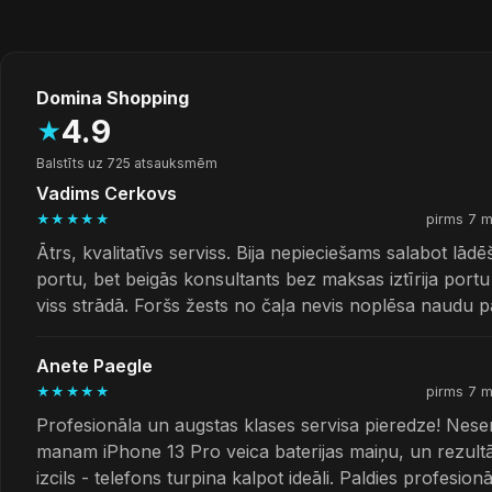
Domina Shopping
4.9
★
Balstīts uz 725 atsauksmēm
Vadims Cerkovs
★★★★★
pirms 7 
Ātrs, kvalitatīvs serviss. Bija nepieciešams salabot lād
portu, bet beigās konsultants bez maksas iztīrija port
viss strādā. Foršs žests no čaļa nevis noplēsa naudu p
Anete Paegle
★★★★★
pirms 7 
Profesionāla un augstas klases servisa pieredze! Nese
manam iPhone 13 Pro veica baterijas maiņu, un rezultā
izcils - telefons turpina kalpot ideāli. Paldies profesionā