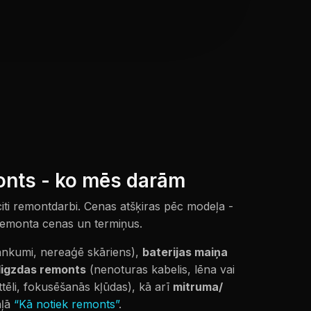
onts - ko mēs darām
 citi remontdarbi. Cenas atšķiras pēc modeļa -
 remonta cenas un termiņus.
lankumi, nereaģē skāriens),
baterijas maiņa
ligzdas remonts
(nenoturas kabelis, lēna vai
ttēli, fokusēšanās kļūdas), kā arī
mitruma/
aļā
“Kā notiek remonts”
.