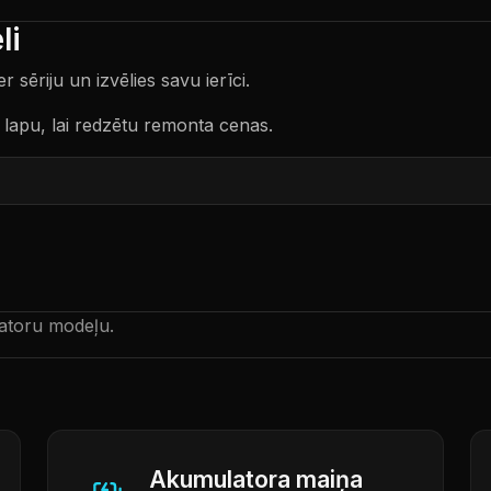
li
sēriju un izvēlies savu ierīci.
lapu, lai redzētu remonta cenas.
atoru modeļu.
Akumulatora maiņa