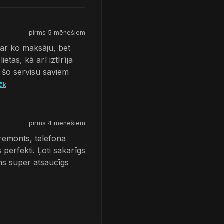
pirms 5 mēnešiem
 par ko maksāju, bet
etas, kā arī iztīrīja
u šo servisu saviem
rāk
pirms 4 mēnešiem
 remonts, telefona
 perfekti. Ļoti sakarīgs
ns super atsaucīgs