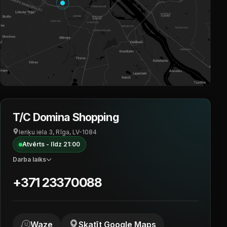
T/C Domina Shopping
Ieriķu iela 3, Rīga, LV-1084
Atvērts - līdz 21:00
Darba laiks
T/C Domina Shopping
+371 23370088
T/C Spice Life
Waze
Skatīt Google Maps