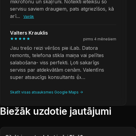
mikrofonu un skaļruni. Noteikti ieteikšu šo
servisu saviem draugiem, pats atgriezīšos, kā
arī...
Vairāk
Valters Krauklis
★★★★★
pirms 4 mēnešiem
Jau trešo reizi vēršos pie iLab. Datora
remonts, telefona stikla maiņa vai pelītes
salabošana- viss perfekti. Ļoti sakarīgs
serviss par atdekvātām cenām. Valentīns
super atsaucīgs konsultants 👍…
Skatīt visas atsauksmes Google Maps ->
Biežāk uzdotie jautājumi