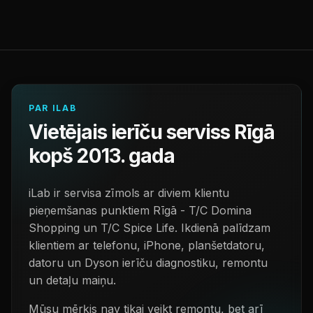
PAR ILAB
Vietējais ierīču serviss Rīgā
kopš 2013. gada
iLab ir servisa zīmols ar diviem klientu
pieņemšanas punktiem Rīgā - T/C Domina
Shopping un T/C Spice Life. Ikdienā palīdzam
klientiem ar telefonu, iPhone, planšetdatoru,
datoru un Dyson ierīču diagnostiku, remontu
un detaļu maiņu.
Mūsu mērķis nav tikai veikt remontu, bet arī