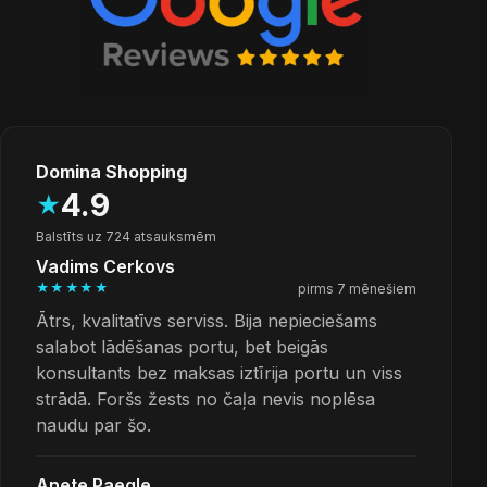
Domina Shopping
4.9
★
Balstīts uz 724 atsauksmēm
Vadims Cerkovs
★★★★★
pirms 7 mēnešiem
Ātrs, kvalitatīvs serviss. Bija nepieciešams
salabot lādēšanas portu, bet beigās
konsultants bez maksas iztīrija portu un viss
strādā. Foršs žests no čaļa nevis noplēsa
naudu par šo.
Anete Paegle