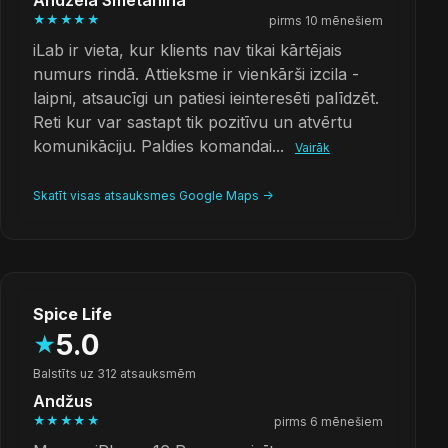
Andzela Smetanina
★★★★★
pirms 10 mēnešiem
iLab ir vieta, kur klients nav tikai kārtējais
numurs rindā. Attieksme ir vienkārši izcila -
laipni, atsaucīgi un patiesi ieinteresēti palīdzēt.
Reti kur var sastapt tik pozitīvu un atvērtu
komunikāciju. Paldies komandai...
Vairāk
Skatīt visas atsauksmes Google Maps ->
Spice Life
5.0
★
Balstīts uz 312 atsauksmēm
Andžus
★★★★★
pirms 6 mēnešiem