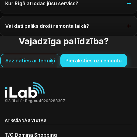
Kur Rīgā atrodas jūsu serviss?
Vai dati paliks droši remonta laikā?
Vajadzīga palīdzība?
Sazināties ar tehniķi
Pieraksties uz remontu
SIA “iLab” · Reģ. nr. 40203288307
ATRAŠANĀS VIETAS
T/C Domina Shopping