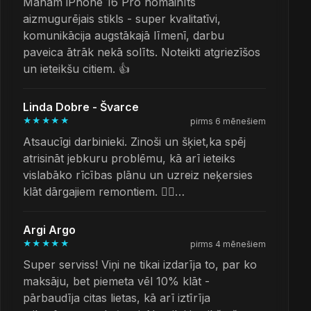
Manam iPhone 16 Pro nomainīts
aizmugurējais stikls - super kvalitatīvi,
komunikācija augstākajā līmenī, darbu
paveica ātrāk nekā solīts. Noteikti atgriezīšos
un ieteikšu citiem. 👍
Linda Dobre - Švarce
★★★★★
pirms 6 mēnešiem
Atsaucīgi darbinieki. Zinoši un šķiet,ka spēj
atrisināt jebkuru problēmu, kā arī ieteiks
vislabāko rīcības plānu un uzreiz neķersies
klāt dārgajiem remontiem. 👌🏻…
Argi Argo
★★★★★
pirms 4 mēnešiem
Super serviss! Viņi ne tikai izdarīja to, par ko
maksāju, bet piemeta vēl 10% klāt -
pārbaudīja citas lietas, kā arī iztīrīja