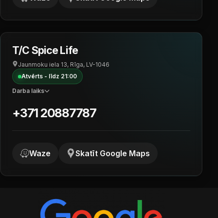
T/C Spice Life
Jaunmoku iela 13, Rīga, LV-1046
Atvērts - līdz 21:00
Darba laiks
+371 20887787
Waze
Skatīt Google Maps