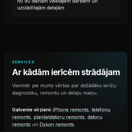
no 90 dienām veiktajiem darbiem un
uzstādītajām detaļām
SERVICES
Ar kādām ierīcēm strādājam
Vienmēr pie mums vēršas par dažādāko ierīču
diagnostiku, remontu un detaļu maiņu.
Galvenie virzieni:
iPhone remonts
,
telefonu
remonts
,
planšetdatoru remonts
,
datoru
remonts
un
Dyson remonts
.