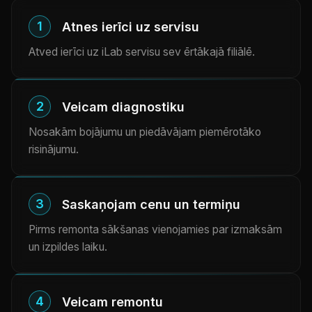
1
Atnes ierīci uz servisu
Atved ierīci uz iLab servisu sev ērtākajā filiālē.
2
Veicam diagnostiku
Nosakām bojājumu un piedāvājam piemērotāko
risinājumu.
3
Saskaņojam cenu un termiņu
Pirms remonta sākšanas vienojamies par izmaksām
un izpildes laiku.
4
Veicam remontu