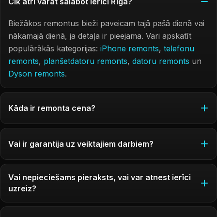
Cik ātri varat salabot ierīci Rīgā?
Biežākos remontus bieži paveicam tajā pašā dienā vai
nākamajā dienā, ja detaļa ir pieejama. Vari apskatīt
populārākās kategorijas:
iPhone remonts
,
telefonu
remonts
,
planšetdatoru remonts
,
datoru remonts
un
Dyson remonts
.
Kāda ir remonta cena?
Vai ir garantija uz veiktajiem darbiem?
Vai nepieciešams pieraksts, vai var atnest ierīci
uzreiz?