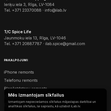
Ieriķu iela 3, Rīga, LV-1084
Tel.
+371 23370088
·
info@ilab.lv
T/C Spice Life
Jaunmoku iela 13, Rīga, LV-1046
Tel.
+371 20887787
·
ilab.spice@gmail.com
PAKALPOJUMI
iPhone remonts
Telefonu remonts
Planšetdatoru remonts
Mēs izmantojam sīkfailus
Datoru remonts
Izmantojam nepieciešamos sīkfailus mājaslapas darbībai un
Dyson remonts
analītikas sīkfailus, lai saprastu, kā uzlabot iLab.lv.