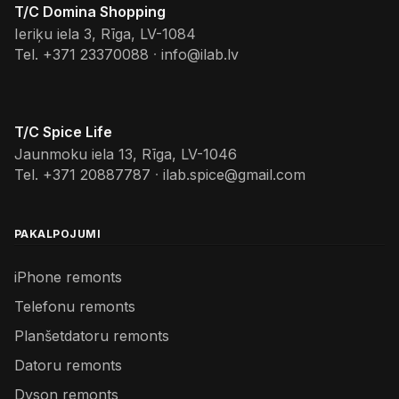
T/C Domina Shopping
Ieriķu iela 3, Rīga, LV-1084
Tel.
+371 23370088
·
info@ilab.lv
T/C Spice Life
Jaunmoku iela 13, Rīga, LV-1046
Tel.
+371 20887787
·
ilab.spice@gmail.com
PAKALPOJUMI
iPhone remonts
Telefonu remonts
Planšetdatoru remonts
Datoru remonts
Dyson remonts