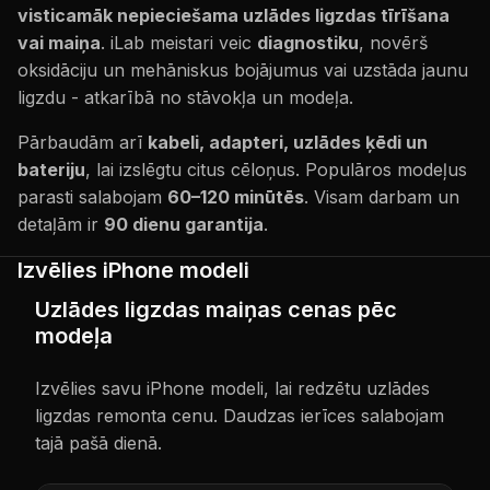
visticamāk nepieciešama uzlādes ligzdas tīrīšana
vai maiņa
. iLab meistari veic
diagnostiku
, novērš
oksidāciju un mehāniskus bojājumus vai uzstāda jaunu
ligzdu - atkarībā no stāvokļa un modeļa.
Pārbaudām arī
kabeli, adapteri, uzlādes ķēdi un
bateriju
, lai izslēgtu citus cēloņus. Populāros modeļus
parasti salabojam
60–120 minūtēs
. Visam darbam un
detaļām ir
90 dienu garantija
.
Izvēlies iPhone modeli
Uzlādes ligzdas maiņas cenas pēc
modeļa
Izvēlies savu iPhone modeli, lai redzētu uzlādes
ligzdas remonta cenu. Daudzas ierīces salabojam
tajā pašā dienā.