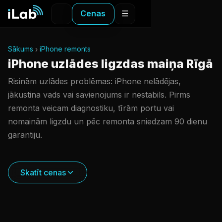
Cenas
☰
Sākums
iPhone remonts
iPhone uzlādes ligzdas maiņa Rīgā
Risinām uzlādes problēmas: iPhone nelādējas,
jākustina vads vai savienojums ir nestabils. Pirms
remonta veicam diagnostiku, tīrām portu vai
nomainām ligzdu un pēc remonta sniedzam 90 dienu
garantiju.
Skatīt cenas