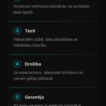
Noņemam netīrumus/oksidāciju vai uzstādam
jaunu ligzdu.
3
Testi
Pārbaudām uzlādi, datu pārsūtīšanu un
mehānisku noturību.
4
Drošība
Ja nepieciešams, atjaunojam blīvējumu un
veicam galīgo pārbaudi.
5
Garantija
90 dienu garantija un ieteikumi turpmākai