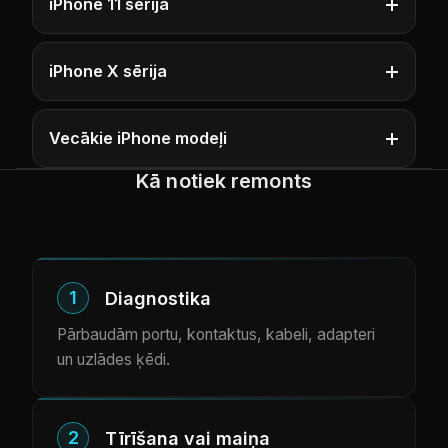
iPhone 11 sērija
iPhone X sērija
Vecākie iPhone modeļi
Kā notiek remonts
1
Diagnostika
Pārbaudām portu, kontaktus, kabeli, adapteri
un uzlādes ķēdi.
2
Tīrīšana vai maiņa