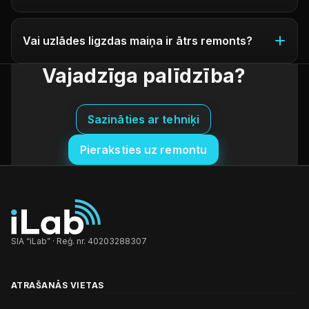
Vai uzlādes ligzdas maiņa ir ātrs remonts?
Vajadzīga palīdzība?
Sazināties ar tehniķi
Pieraksties uz remontu
SIA “iLab” · Reģ. nr. 40203288307
ATRAŠANĀS VIETAS