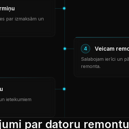
rmiņu
ies par izmaksām un
Veicam rem
4
Salabojam ierīci un 
remonta.
ju
 un ieteikumiem
ājumi par datoru remont