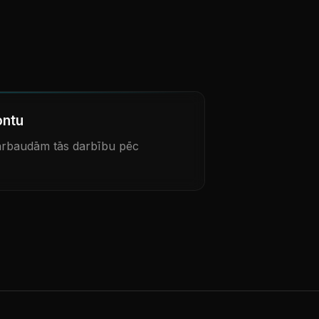
ontu
pārbaudām tās darbību pēc
u