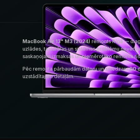
MacBook Air 13" M3 (2024)
remonts Rīgā — diagn
uzlādes, tastatūras un sistēmas problēmu novērša
saskaņojam izmaksas un piemērotāko remonta ris
Pēc remonta pārbaudām datoru un sniedzam
90 d
uzstādītajām detaļām.