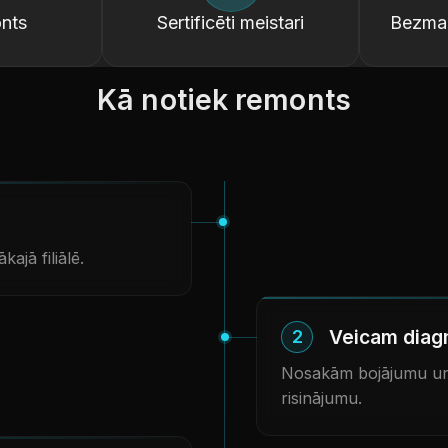
nts
Sertificēti meistari
Bezmak
Kā notiek remonts
kajā filiālē.
Veicam diag
2
Nosakām bojājumu un
risinājumu.