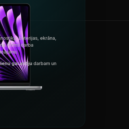
ostika, baterijas, ekrāna,
na. Pirms darba
inājumu.
ienu garantiju
darbam un