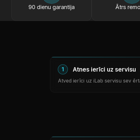
90 dienu garantija
Ātrs remo
Atnes ierīci uz servisu
1
Atved ierīci uz iLab servisu sev ērtā