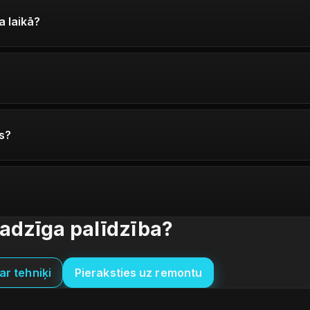
a laikā?
s?
adzīga palīdzība?
ar tehniķi
Pieraksties uz remontu