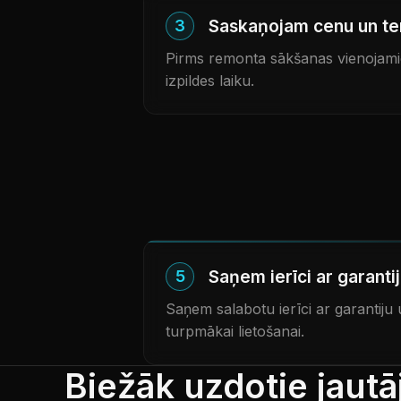
Saskaņojam cenu un te
3
Pirms remonta sākšanas vienojam
izpildes laiku.
Saņem ierīci ar garanti
5
Saņem salabotu ierīci ar garantiju
turpmākai lietošanai.
Biežāk uzdotie jaut