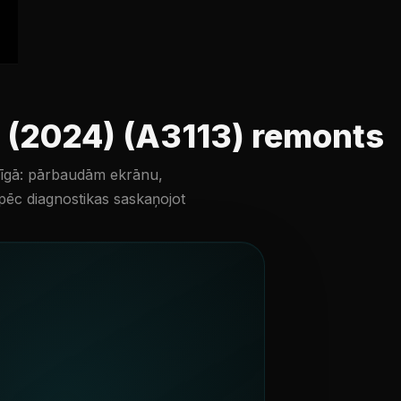
 (2024) (A3113) remonts
īgā: pārbaudām ekrānu,
 pēc diagnostikas saskaņojot