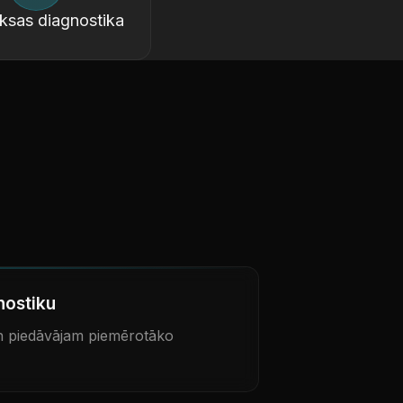
sas diagnostika
nostiku
 piedāvājam piemērotāko