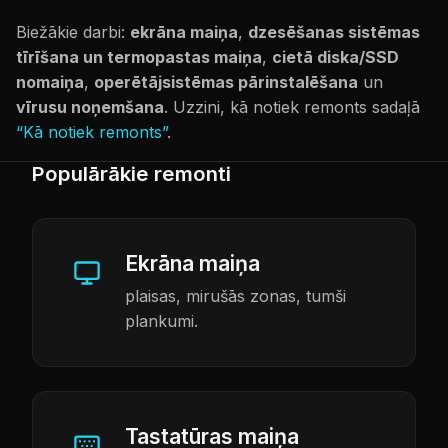
Biežākie darbi:
ekrāna maiņa
,
dzesēšanas sistēmas
tīrīšana un termopastas maiņa
,
cietā diska/SSD
nomaiņa
,
operētājsistēmas pārinstalēšana
un
vīrusu noņemšana
. Uzzini, kā notiek remonts sadaļā
“Kā notiek remonts”
.
Populārākie remonti
Ekrāna maiņa
plaisas, mirušās zonas, tumši
plankumi.
Tastatūras maiņa