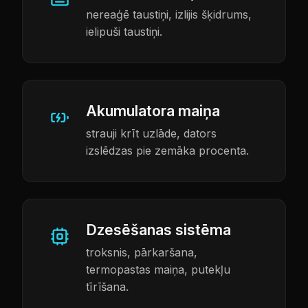
nereaģē taustiņi, izlijis šķidrums,
ielipuši taustiņi.
Akumulatora maiņa
strauji krīt uzlāde, dators
izslēdzas pie zemāka procenta.
Dzesēšanas sistēma
troksnis, pārkaršana,
termopastas maiņa, putekļu
tīrīšana.