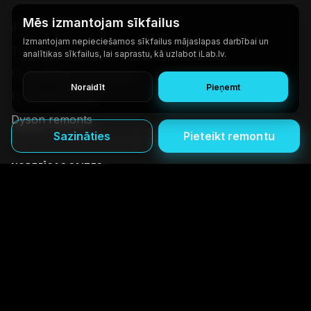
Mēs izmantojam sīkfailus
iPhone remonts
Izmantojam nepieciešamos sīkfailus mājaslapas darbībai un
Telefonu remonts
analītikas sīkfailus, lai saprastu, kā uzlabot iLab.lv.
Planšetdatoru remonts
Noraidīt
Pieņemt
Datoru remonts
Dyson remonts
Sazināties
Pieteikt remontu
NODERĪGAS SAITES
Par mums
Kontakti
BUJ
Privātuma un sīkdatņu politika