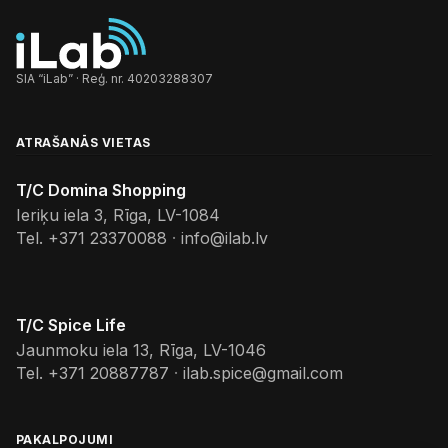
SIA “iLab” · Reģ. nr. 40203288307
ATRAŠANĀS VIETAS
T/C Domina Shopping
Ieriķu iela 3, Rīga, LV-1084
Tel.
+371 23370088
·
info@ilab.lv
T/C Spice Life
Jaunmoku iela 13, Rīga, LV-1046
Tel.
+371 20887787
·
ilab.spice@gmail.com
PAKALPOJUMI