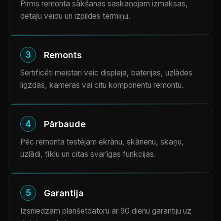
Pirms remonta sākšanas saskaņojam izmaksas,
detaļu veidu un izpildes termiņu.
3
Remonts
Sertificēti meistari veic displeja, baterijas, uzlādes
ligzdas, kameras vai citu komponentu remontu.
4
Pārbaude
Pēc remonta testējam ekrānu, skārienu, skaņu,
uzlādi, tīklu un citas svarīgas funkcijas.
5
Garantija
Izsniedzam planšetdatoru ar 90 dienu garantiju uz