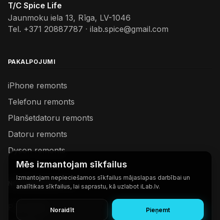
T/C Spice Life
Jaunmoku iela 13, Rīga, LV-1046
Tel.
+371 20887787
·
ilab.spice@gmail.com
PAKALPOJUMI
iPhone remonts
Telefonu remonts
Planšetdatoru remonts
Datoru remonts
Dyson remonts
Mēs izmantojam sīkfailus
Izmantojam nepieciešamos sīkfailus mājaslapas darbībai un
NODERĪGAS SAITES
analītikas sīkfailus, lai saprastu, kā uzlabot iLab.lv.
Par mums
Noraidīt
Pieņemt