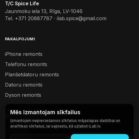
T/C Spice Life
Jaunmoku iela 13, Rīga, LV-1046
Tel.
+371 20887787
·
ilab.spice@gmail.com
PAKALPOJUMI
iPhone remonts
Telefonu remonts
Planšetdatoru remonts
Datoru remonts
Dyson remonts
Mēs izmantojam sīkfailus
NODERĪGAS SAITES
Izmantojam nepieciešamos sīkfailus mājaslapas darbībai un
analītikas sīkfailus, lai saprastu, kā uzlabot iLab.lv.
Par mums