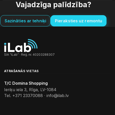
Vajadzīga palīdzība?
Sazināties ar tehniķi
Pieraksties uz remontu
SIA “iLab” · Reģ. nr. 40203288307
ATRAŠANĀS VIETAS
T/C Domina Shopping
Ieriķu iela 3, Rīga, LV-1084
Tel.
+371 23370088
·
info@ilab.lv