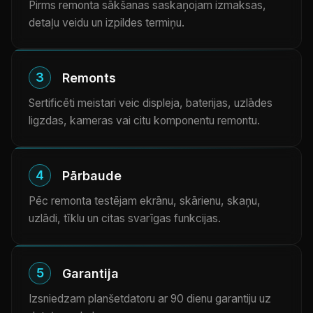
Pirms remonta sākšanas saskaņojam izmaksas,
detaļu veidu un izpildes termiņu.
3
Remonts
Sertificēti meistari veic displeja, baterijas, uzlādes
ligzdas, kameras vai citu komponentu remontu.
4
Pārbaude
Pēc remonta testējam ekrānu, skārienu, skaņu,
uzlādi, tīklu un citas svarīgas funkcijas.
5
Garantija
Izsniedzam planšetdatoru ar 90 dienu garantiju uz