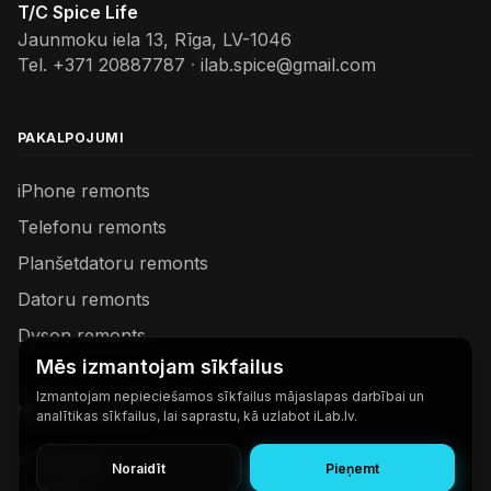
T/C Spice Life
Jaunmoku iela 13, Rīga, LV-1046
Tel.
+371 20887787
·
ilab.spice@gmail.com
PAKALPOJUMI
iPhone remonts
Telefonu remonts
Planšetdatoru remonts
Datoru remonts
Dyson remonts
Mēs izmantojam sīkfailus
Izmantojam nepieciešamos sīkfailus mājaslapas darbībai un
NODERĪGAS SAITES
analītikas sīkfailus, lai saprastu, kā uzlabot iLab.lv.
Par mums
Noraidīt
Pieņemt