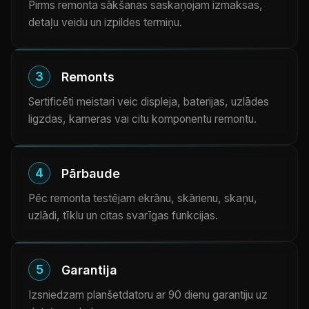
Pirms remonta sākšanas saskaņojam izmaksas,
detaļu veidu un izpildes termiņu.
3
Remonts
Sertificēti meistari veic displeja, baterijas, uzlādes
ligzdas, kameras vai citu komponentu remontu.
4
Pārbaude
Pēc remonta testējam ekrānu, skārienu, skaņu,
uzlādi, tīklu un citas svarīgas funkcijas.
5
Garantija
Izsniedzam planšetdatoru ar 90 dienu garantiju uz