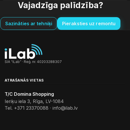
Vajadzīga palīdzība?
Sazināties ar tehniķi
Pieraksties uz remontu
SIA “iLab” · Reģ. nr. 40203288307
ATRAŠANĀS VIETAS
T/C Domina Shopping
Ieriķu iela 3, Rīga, LV-1084
Tel.
+371 23370088
·
info@ilab.lv