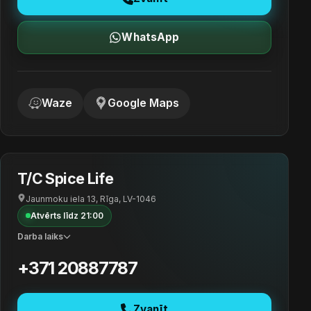
WhatsApp
Waze
Google Maps
T/C Spice Life
Jaunmoku iela 13, Rīga, LV-1046
Atvērts līdz 21:00
Darba laiks
+371 20887787
Zvanīt