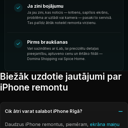
Ja zini bojājumu
Ja jau zini, kas noticis — kritiens, saplīsis ekrāns,
problēma ar uzlādi vai kamera — pasaki to servisā.
Tas palīdz ātrāk noteikt remonta virzienu.
Pirms braukšanas
Vari sazināties ar iLab, lai precizētu detaļas
pieejamību, aptuveno cenu un ērtāko filiāli —
Domina Shopping vai Spice Home.
Biežāk uzdotie jautājumi par
iPhone remontu
Cik ātri varat salabot iPhone Rīgā?
Daudzus iPhone remontus, piemēram,
ekrāna maiņu