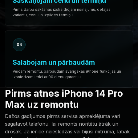
Saskaņojam cenu un termiņu
Pirms darba sākšanas izskaidrojam risinājumu, detaļas
variantu, cenu un izpildes termiņu.
04
Salabojam un pārbaudām
Veicam remontu, pārbaudām svarīgākās iPhone funkcijas un
izsniedzam ierīci ar 90 dienu garantiju.
Pirms atnes iPhone 14 Pro
Max uz remontu
Dažos gadījumos pirms servisa apmeklējuma vari
sagatavot telefonu, lai remonts noritētu ātrāk un
drošāk. Ja ierīce neieslēdzas vai bijusi mitrumā, labāk