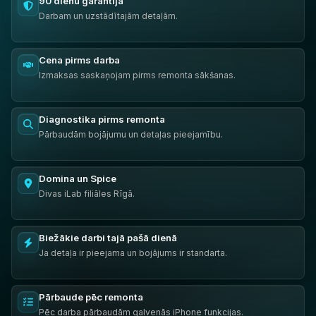
90 dienu garantija
Darbam un uzstādītajām detaļām.
Cena pirms darba
Izmaksas saskaņojam pirms remonta sākšanas.
Diagnostika pirms remonta
Pārbaudām bojājumu un detaļas pieejamību.
Domina un Spice
Divas iLab filiāles Rīgā.
Biežākie darbi tajā pašā dienā
Ja detaļa ir pieejama un bojājums ir standarta.
Pārbaude pēc remonta
Pēc darba pārbaudām galvenās iPhone funkcijas.