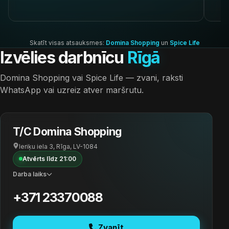
Skatīt visas atsauksmes:
Domina Shopping
un
Spice Life
Izvēlies darbnīcu
Rīgā
Domina Shopping vai Spice Life — zvani, raksti
WhatsApp vai uzreiz atver maršrutu.
T/C Domina Shopping
Ieriķu iela 3, Rīga, LV-1084
Atvērts līdz 21:00
Darba laiks
+371 23370088
Zvanīt