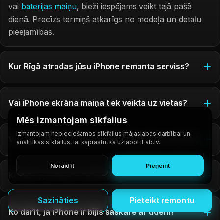
vai
baterijas maiņu
, bieži iespējams veikt tajā pašā
dienā. Precīzs termiņš atkarīgs no modeļa un detaļu
pieejamības.
Kur Rīgā atrodas jūsu iPhone remonta serviss?
Vai iPhone ekrāna maiņa tiek veikta uz vietas?
Mēs izmantojam sīkfailus
Izmantojam nepieciešamos sīkfailus mājaslapas darbībai un
Vai pēc iPhone remonta mani dati paliks drošībā?
analītikas sīkfailus, lai saprastu, kā uzlabot iLab.lv.
Noraidīt
Pieņemt
Ko darīt, ja iPhone nelādējas?
Sazināties
Pieteikt remontu
Ko darīt, ja iPhone ir bijis saskarē ar ūdeni?