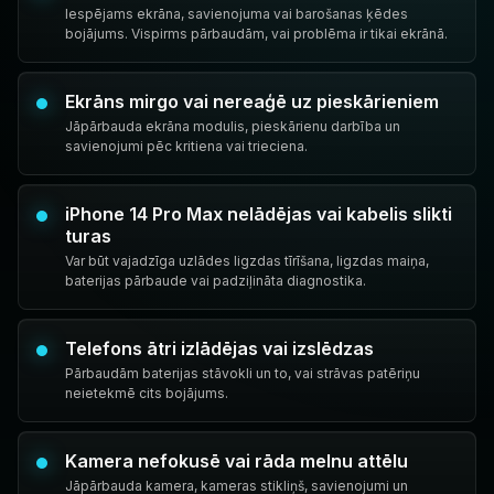
Iespējams ekrāna, savienojuma vai barošanas ķēdes
bojājums. Vispirms pārbaudām, vai problēma ir tikai ekrānā.
Ekrāns mirgo vai nereaģē uz pieskārieniem
Jāpārbauda ekrāna modulis, pieskārienu darbība un
savienojumi pēc kritiena vai trieciena.
iPhone 14 Pro Max nelādējas vai kabelis slikti
turas
Var būt vajadzīga uzlādes ligzdas tīrīšana, ligzdas maiņa,
baterijas pārbaude vai padziļināta diagnostika.
Telefons ātri izlādējas vai izslēdzas
Pārbaudām baterijas stāvokli un to, vai strāvas patēriņu
neietekmē cits bojājums.
Kamera nefokusē vai rāda melnu attēlu
Jāpārbauda kamera, kameras stikliņš, savienojumi un