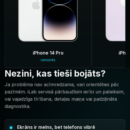
iPhone 14 Pro
iPho
remonts
r
Nezini, kas tieši bojāts?
Ja problēma nav acīmredzama, vari orientēties pēc
pazīmēm. iLab servisā pārbaudīsim ierīci un pateiksim,
vai vajadzīga tīrīšana, detaļas maiņa vai padziļināta
diagnostika.
Ekrāns ir melns, bet telefons vibrē