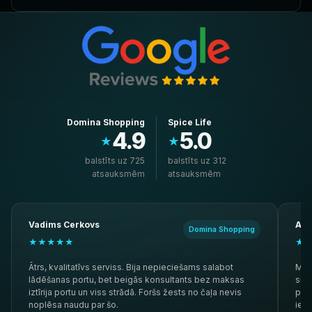
Domina Shopping
Spice Life
4.9
5.0
★
★
balstīts uz 725
balstīts uz 312
atsauksmēm
atsauksmēm
Vadims Cerkovs
And
Domina Shopping
★★★★★
★
Ātrs, kvalitatīvs serviss. Bija nepieciešams salabot
Mana
lādēšanas portu, bet beigās konsultants bez maksas
supe
iztīrija portu un viss strādā. Foršs žests no čaļa nevis
pave
noplēsa naudu par šo.
iete