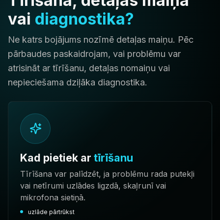
Tīrīšana, detaļas maiņa
vai
diagnostika?
Ne katrs bojājums nozīmē detaļas maiņu. Pēc
pārbaudes paskaidrojam, vai problēmu var
atrisināt ar tīrīšanu, detaļas nomaiņu vai
nepieciešama dziļāka diagnostika.
Kad pietiek ar
tīrīšanu
Tīrīšana var palīdzēt, ja problēmu rada putekļi
vai netīrumi uzlādes ligzdā, skaļrunī vai
mikrofona sietiņā.
uzlāde pārtrūkst