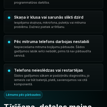
programmatūras darbība.
Skaņa ir klusa vai sarunās slikti dzird
Iespējama skaļruņa, mikrofona, putekļu vai mitruma
problēma. Dažreiz pietiek ar tīrīšanu.
Pēc mitruma telefons darbojas nestabili
Nepieciešama mitruma bojājumu pārbaude. Šādos
gadījumos labāk ierīci nelādēt, pirms tā nav pārbaudīta
servisā.
Telefons neieslēdzas vai restartējas
Šādos gadījumos sākam ar padziļinātu diagnostiku, jo
iemesls var būt baterijā, platē, savienojumos vai citā
komponentā.
Lēmums pēc pārbaudes