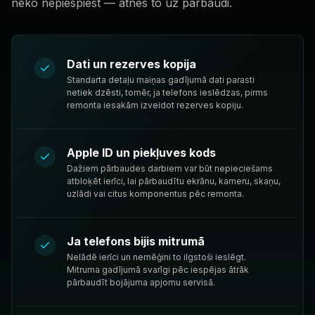
neko nepiespiest — atnes to uz pārbaudi.
Dati un rezerves kopija
Standarta detaļu maiņas gadījumā dati parasti
netiek dzēsti, tomēr, ja telefons ieslēdzas, pirms
remonta iesakām izveidot rezerves kopiju.
Apple ID un piekļuves kods
Dažiem pārbaudes darbiem var būt nepieciešams
atbloķēt ierīci, lai pārbaudītu ekrānu, kameru, skaņu,
uzlādi vai citus komponentus pēc remonta.
Ja telefons bijis mitrumā
Nelādē ierīci un nemēģini to ilgstoši ieslēgt.
Mitruma gadījumā svarīgi pēc iespējas ātrāk
pārbaudīt bojājuma apjomu servisā.