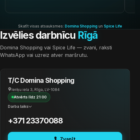
Skatīt visas atsauksmes:
Domina Shopping
un
Spice Life
Izvēlies darbnīcu
Rīgā
Domina Shopping vai Spice Life — zvani, raksti
WhatsApp vai uzreiz atver maršrutu.
T/C Domina Shopping
Ieriķu iela 3, Rīga, LV-1084
Atvērts līdz 21:00
Darba laiks
+371 23370088
Zvanīt