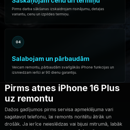
Saskaņojam cenu un termiņu
Pirms darba sākšanas izskaidrojam risinājumu, detaļas
variantu, cenu un izpildes termiņu.
04
Salabojam un pārbaudām
Veicam remontu, pārbaudām svarīgākās iPhone funkcijas un
izsniedzam ierīci ar 90 dienu garantiju.
Pirms atnes iPhone 16 Plus
uz remontu
Dažos gadījumos pirms servisa apmeklējuma vari
sagatavot telefonu, lai remonts noritētu ātrāk un
drošāk. Ja ierīce neieslēdzas vai bijusi mitrumā, labāk