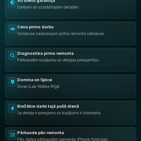
90 dienu garantija
Darbam un uzstādītajām detaļām.
Cena pirms darba
Izmaksas saskaņojam pirms remonta sākšanas.
Diagnostika pirms remonta
Pārbaudām bojājumu un detaļas pieejamību.
Domina un Spice
Divas iLab filiāles Rīgā.
Biežākie darbi tajā pašā dienā
Ja detaļa ir pieejama un bojājums ir standarta.
Pārbaude pēc remonta
Pēc darba pārbaudām galvenās iPhone funkcijas.