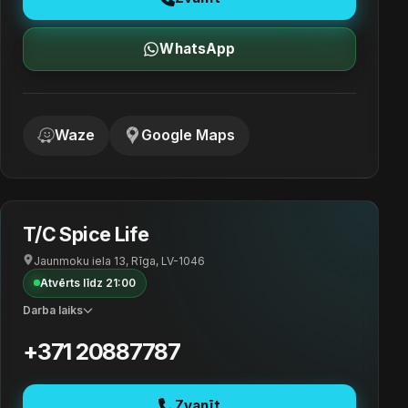
WhatsApp
Waze
Google Maps
T/C Spice Life
Jaunmoku iela 13, Rīga, LV-1046
Atvērts līdz 21:00
Darba laiks
+371 20887787
Zvanīt