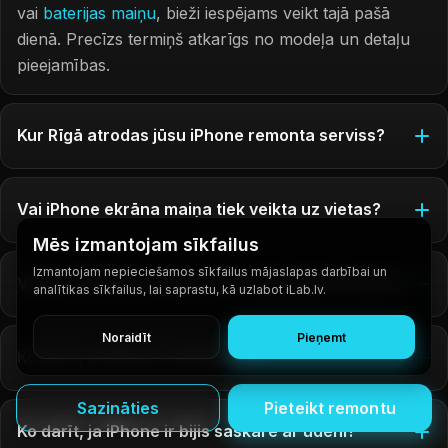
vai
baterijas maiņu
, bieži iespējams veikt tajā pašā
dienā. Precīzs termiņš atkarīgs no modeļa un detaļu
pieejamības.
Kur Rīgā atrodas jūsu iPhone remonta serviss?
Vai iPhone ekrāna maiņa tiek veikta uz vietas?
Mēs izmantojam sīkfailus
Izmantojam nepieciešamos sīkfailus mājaslapas darbībai un
Vai pēc iPhone remonta mani dati paliks drošībā?
analītikas sīkfailus, lai saprastu, kā uzlabot iLab.lv.
Noraidīt
Pieņemt
Ko darīt, ja iPhone nelādējas?
Sazināties
Pieteikt remontu
Ko darīt, ja iPhone ir bijis saskarē ar ūdeni?