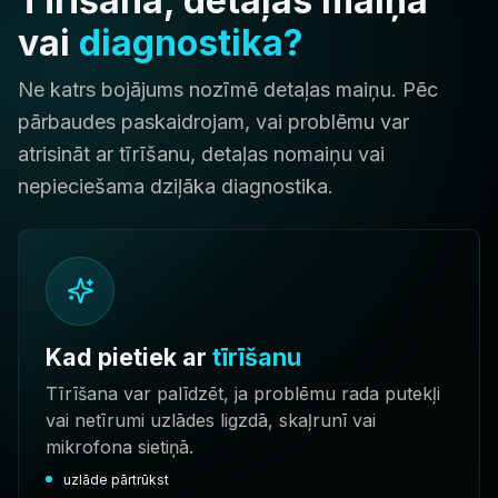
Tīrīšana, detaļas maiņa
vai
diagnostika?
Ne katrs bojājums nozīmē detaļas maiņu. Pēc
pārbaudes paskaidrojam, vai problēmu var
atrisināt ar tīrīšanu, detaļas nomaiņu vai
nepieciešama dziļāka diagnostika.
Kad pietiek ar
tīrīšanu
Tīrīšana var palīdzēt, ja problēmu rada putekļi
vai netīrumi uzlādes ligzdā, skaļrunī vai
mikrofona sietiņā.
uzlāde pārtrūkst