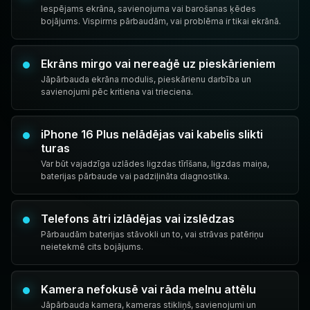
Iespējams ekrāna, savienojuma vai barošanas ķēdes
bojājums. Vispirms pārbaudām, vai problēma ir tikai ekrānā.
Ekrāns mirgo vai nereaģē uz pieskārieniem
Jāpārbauda ekrāna modulis, pieskārienu darbība un
savienojumi pēc kritiena vai trieciena.
iPhone 16 Plus nelādējas vai kabelis slikti
turas
Var būt vajadzīga uzlādes ligzdas tīrīšana, ligzdas maiņa,
baterijas pārbaude vai padziļināta diagnostika.
Telefons ātri izlādējas vai izslēdzas
Pārbaudām baterijas stāvokli un to, vai strāvas patēriņu
neietekmē cits bojājums.
Kamera nefokusē vai rāda melnu attēlu
Jāpārbauda kamera, kameras stikliņš, savienojumi un