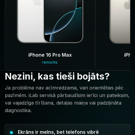
iPhone 16 Pro Max
iPho
remonts
r
Nezini, kas tieši bojāts?
Ja problēma nav acīmredzama, vari orientēties pēc
pazīmēm. iLab servisā pārbaudīsim ierīci un pateiksim,
vai vajadzīga tīrīšana, detaļas maiņa vai padziļināta
diagnostika.
Ekrāns ir melns, bet telefons vibrē