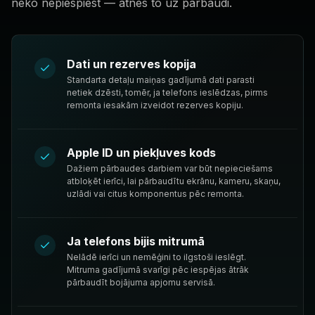
neko nepiespiest — atnes to uz pārbaudi.
Dati un rezerves kopija
Standarta detaļu maiņas gadījumā dati parasti
netiek dzēsti, tomēr, ja telefons ieslēdzas, pirms
remonta iesakām izveidot rezerves kopiju.
Apple ID un piekļuves kods
Dažiem pārbaudes darbiem var būt nepieciešams
atbloķēt ierīci, lai pārbaudītu ekrānu, kameru, skaņu,
uzlādi vai citus komponentus pēc remonta.
Ja telefons bijis mitrumā
Nelādē ierīci un nemēģini to ilgstoši ieslēgt.
Mitruma gadījumā svarīgi pēc iespējas ātrāk
pārbaudīt bojājuma apjomu servisā.