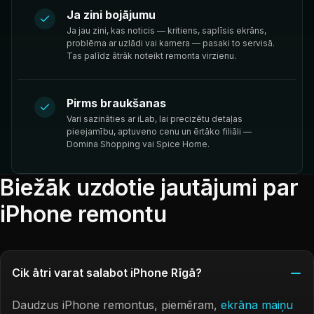
Ja zini bojājumu
Ja jau zini, kas noticis — kritiens, saplīsis ekrāns,
problēma ar uzlādi vai kamera — pasaki to servisā.
Tas palīdz ātrāk noteikt remonta virzienu.
Pirms braukšanas
Vari sazināties ar iLab, lai precizētu detaļas
pieejamību, aptuveno cenu un ērtāko filiāli —
Domina Shopping vai Spice Home.
Biežāk uzdotie jautājumi par
iPhone remontu
Cik ātri varat salabot iPhone Rīgā?
Daudzus iPhone remontus, piemēram,
ekrāna maiņu