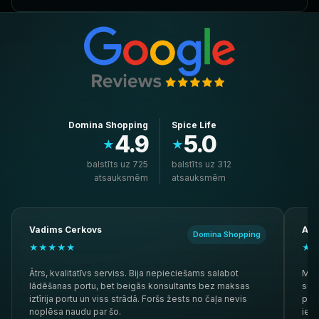
Domina Shopping
Spice Life
4.9
5.0
★
★
balstīts uz 725
balstīts uz 312
atsauksmēm
atsauksmēm
Vadims Cerkovs
And
Domina Shopping
★★★★★
★
Ātrs, kvalitatīvs serviss. Bija nepieciešams salabot
Mana
lādēšanas portu, bet beigās konsultants bez maksas
supe
iztīrija portu un viss strādā. Foršs žests no čaļa nevis
pave
noplēsa naudu par šo.
iete