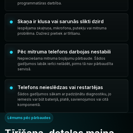
programmatūras darbība.
Skaņa ir klusa vai sarunās slikti dzird
Iespējama skaļruņa, mikrofona, putekļu vai mitruma
problēma. Dažreiz pietiek ar tīrīšanu.
Pēc mitruma telefons darbojas nestabili
Nepieciešama mitruma bojājumu pārbaude. Šādos
gadījumos labāk ierīci nelādēt, pirms tā nav pārbaudīta
servisā.
Telefons neieslēdzas vai restartējas
Šādos gadījumos sākam ar padziļinātu diagnostiku, jo
iemesls var būt baterijā, platē, savienojumos vai citā
komponentā.
Lēmums pēc pārbaudes