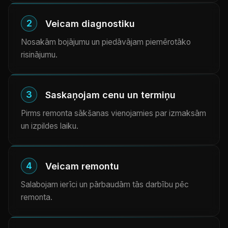
2
Veicam diagnostiku
Nosakām bojājumu un piedāvājam piemērotāko
risinājumu.
3
Saskaņojam cenu un termiņu
Pirms remonta sākšanas vienojamies par izmaksām
un izpildes laiku.
4
Veicam remontu
Salabojam ierīci un pārbaudām tās darbību pēc
remonta.