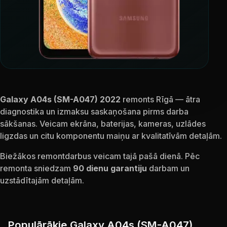
Galaxy A04s (SM-A047) 2022
remonts Rīgā — ātra
diagnostika un izmaksu saskaņošana pirms darba
sākšanas. Veicam ekrāna, baterijas, kameras, uzlādes
ligzdas un citu komponentu maiņu ar kvalitatīvām detaļām.
Biežākos remontdarbus veicam tajā pašā dienā. Pēc
remonta sniedzam
90 dienu garantiju
darbam un
uzstādītajām detaļām.
Populārākie Galaxy A04s (SM-A047)