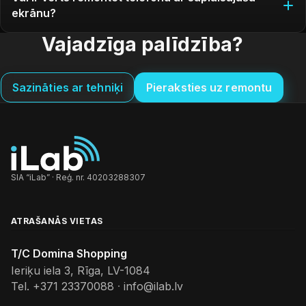
ekrānu?
Vajadzīga palīdzība?
Sazināties ar tehniķi
Pieraksties uz remontu
SIA “iLab” · Reģ. nr. 40203288307
ATRAŠANĀS VIETAS
T/C Domina Shopping
Ieriķu iela 3, Rīga, LV-1084
Tel.
+371 23370088
·
info@ilab.lv