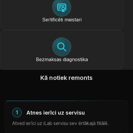
Sertificēti meistari
Bezmaksas diagnostika
Kā notiek remonts
1
Atnes ierīci uz servisu
Atved ierīci uz iLab servisu sev ērtākajā filiālē.