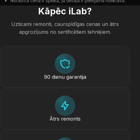
Norādītā cena ir spēkā, ja detaļa ir pieejama noliktavā.
Kāpēc iLab?
Uzticami remonti, caurspīdīgas cenas un ātrs
apgrozījums no sertificētiem tehniķiem.
90 dienu garantija
Ātrs remonts