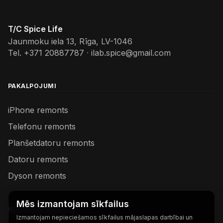
T/C Spice Life
Jaunmoku iela 13, Rīga, LV-1046
Tel.
+371 20887787
·
ilab.spice@gmail.com
PAKALPOJUMI
iPhone remonts
Telefonu remonts
Planšetdatoru remonts
Datoru remonts
Dyson remonts
Mēs izmantojam sīkfailus
NODERĪGAS SAITES
Izmantojam nepieciešamos sīkfailus mājaslapas darbībai un