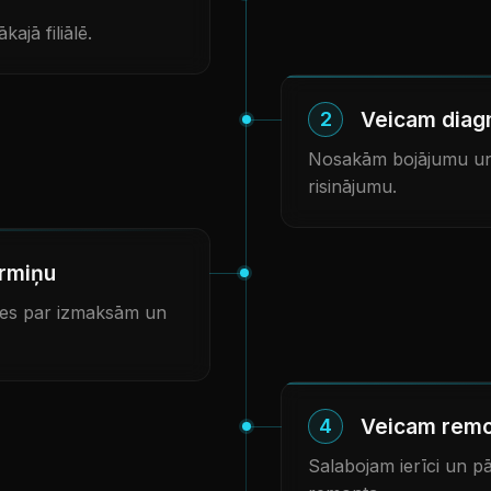
kajā filiālē.
Veicam diag
2
Nosakām bojājumu un
risinājumu.
rmiņu
ies par izmaksām un
Veicam rem
4
Salabojam ierīci un 