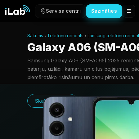
Servisa centri
Sazināties
☰
Sākums
Telefonu remonts
samsung telefonu remon
Galaxy A06 (SM-A0
Samsung Galaxy A06 (SM-A065) 2025 remonts
bateriju, uzlādi, kameru un citus bojājumus, pē
piemērotāko risinājumu un cenu pirms darba.
Skatīt cenas