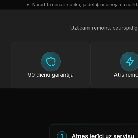
Norādītā cena ir spēkā, ja detaļa ir pieejama nolikt
Uzticami remonti, caurspīdīg
90 dienu garantija
Ātrs remo
Atnes ierīci uz servisu
1