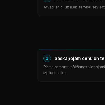
Atved ierīci uz iLab servisu sev ērtā
Saskaņojam cenu un te
3
Pirms remonta sākšanas vienojam
izpildes laiku.