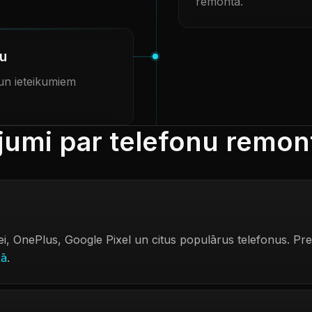
remonta.
ju
 un ieteikumiem
ājumi par telefonu remon
OnePlus, Google Pixel un citus populārus telefonus. Prec
pā
.