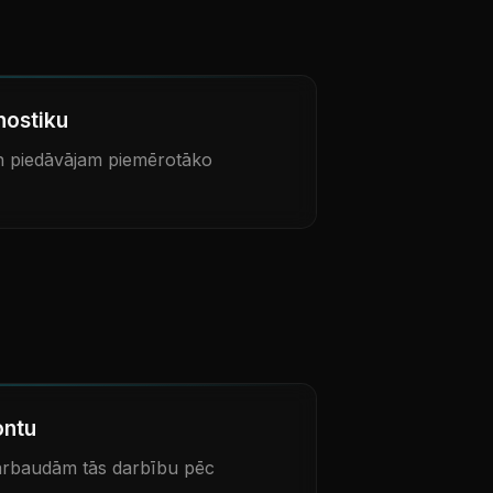
nostiku
 piedāvājam piemērotāko
ontu
pārbaudām tās darbību pēc