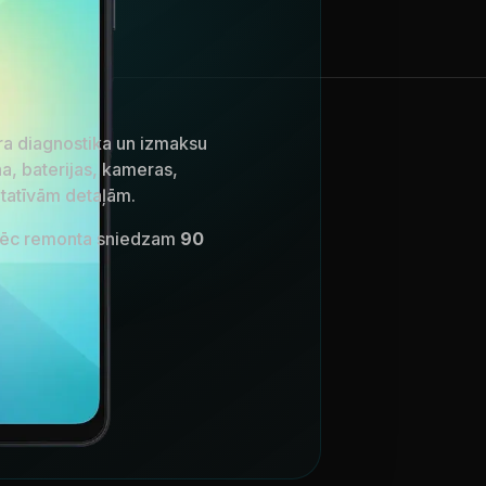
a diagnostika un izmaksu
, baterijas, kameras,
itatīvām detaļām.
 Pēc remonta sniedzam
90