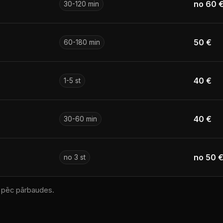
no 60 
30-120 min
50 €
60-180 min
40 €
1-5 st
40 €
30-60 min
no 50 
no 3 st
 pēc pārbaudes.