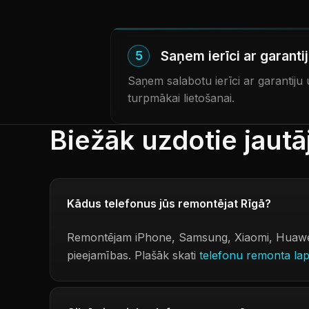
Saņem ierīci ar garanti
5
Saņem salabotu ierīci ar garantiju
turpmākai lietošanai.
Biežāk uzdotie jaut
Kādus telefonus jūs remontējat Rīgā?
Remontējam iPhone, Samsung, Xiaomi, Huawei, 
pieejamības. Plašāk skati
telefonu remonta la