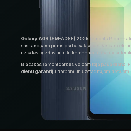
Galaxy A06 (SM-A065) 2025
remonts Rīgā — ātr
saskaņošana pirms darba sākšanas. Veicam ekrāna
uzlādes ligzdas un citu komponentu maiņu ar kval
Biežākos remontdarbus veicam tajā pašā dienā.
dienu garantiju
darbam un uzstādītajām detaļām.