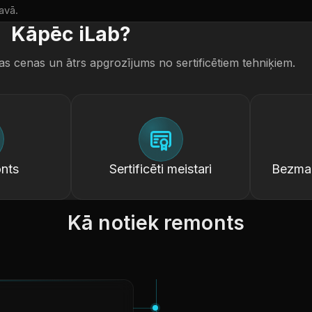
avā.
Kāpēc iLab?
as cenas un ātrs apgrozījums no sertificētiem tehniķiem.
nts
Sertificēti meistari
Bezmak
Kā notiek remonts