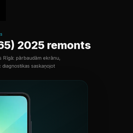
ts
65) 2025 remonts
 Rīgā: pārbaudām ekrānu,
c diagnostikas saskaņojot