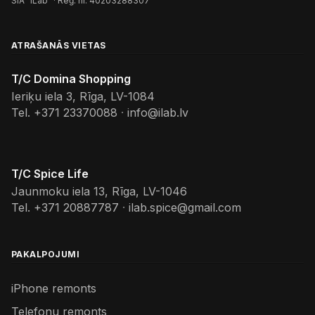
SIA “iLab” · Reģ. nr. 40203288307
ATRAŠANĀS VIETAS
T/C Domina Shopping
Ieriķu iela 3, Rīga, LV-1084
Tel.
+371 23370088
·
info@ilab.lv
T/C Spice Life
Jaunmoku iela 13, Rīga, LV-1046
Tel.
+371 20887787
·
ilab.spice@gmail.com
PAKALPOJUMI
iPhone remonts
Telefonu remonts