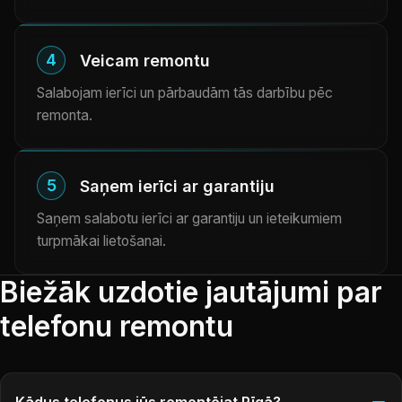
4
Veicam remontu
Salabojam ierīci un pārbaudām tās darbību pēc
remonta.
5
Saņem ierīci ar garantiju
Saņem salabotu ierīci ar garantiju un ieteikumiem
turpmākai lietošanai.
Biežāk uzdotie jautājumi par
telefonu remontu
Kādus telefonus jūs remontējat Rīgā?