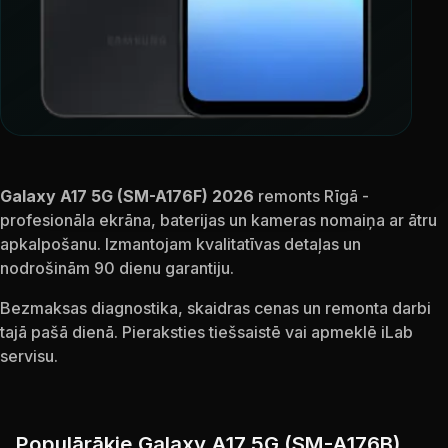
Galaxy A17 5G (SM-A176F) 2026
remonts Rīgā -
profesionāla ekrāna, baterijas un kameras nomaiņa ar ātru
apkalpošanu. Izmantojam kvalitatīvas detaļas un
nodrošinām 90 dienu garantiju.
Bezmaksas diagnostika, skaidras cenas un remonta darbi
tajā pašā dienā. Pieraksties tiešsaistē vai apmeklē iLab
servisu.
Populārākie Galaxy A17 5G (SM-A176B)