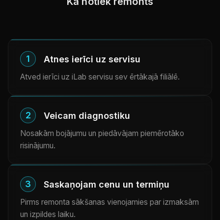
Kā notiek remonts
1
Atnes ierīci uz servisu
Atved ierīci uz iLab servisu sev ērtākajā filiālē.
2
Veicam diagnostiku
Nosakām bojājumu un piedāvājam piemērotāko
risinājumu.
3
Saskaņojam cenu un termiņu
Pirms remonta sākšanas vienojamies par izmaksām
un izpildes laiku.