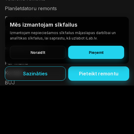
Planšetdatoru remonts
Datoru remonts
Mēs izmantojam sīkfailus
Dyson remonts
Izmantojam nepieciešamos sīkfailus mājaslapas darbībai un
analītikas sīkfailus, lai saprastu, kā uzlabot iLab.lv.
NODERĪGAS SAITES
Noraidīt
Pieņemt
Par mums
Kontakti
Sazināties
Pieteikt remontu
BUJ
Privātuma un sīkdatņu politika
©
2026
www.ilab.lv
-
Visas tiesības aizsargātas.