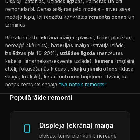
Displeji, baterijas, uzlādes ligzdas, kameras un citi
remontdarbi. Cenas atšķiras pēc modeļa - atver sava
modeļa lapu, lai redzētu konkrētas
remonta cenas
un
termiņus.
Biežākie darbi:
ekrāna maiņa
(plaisas, tumši plankumi,
nereaģē skāriens),
baterijas maiņa
(strauja izlāde,
izslēdzas pie 10–20%),
uzlādes ligzda
(nenoturas
kabelis, lēna/nekonsekventa uzlāde),
kamera
(miglaini
attēli, fokusēšanās kļūdas),
skaļruņi/mikrofons
(klusa
skaņa, krakšķi), kā arī
mitruma bojājumi
. Uzzini, kā
notiek remonts sadaļā
“Kā notiek remonts”
.
Populārākie remonti
Displeja (ekrāna) maiņa
plaisas, tumši plankumi, nereaģē