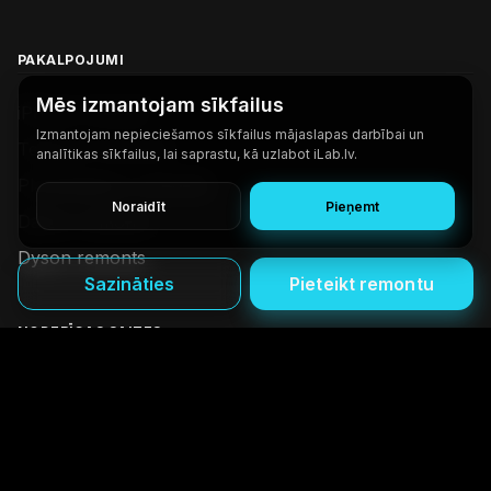
PAKALPOJUMI
Mēs izmantojam sīkfailus
iPhone remonts
Izmantojam nepieciešamos sīkfailus mājaslapas darbībai un
Telefonu remonts
analītikas sīkfailus, lai saprastu, kā uzlabot iLab.lv.
Planšetdatoru remonts
Noraidīt
Pieņemt
Datoru remonts
Dyson remonts
Sazināties
Pieteikt remontu
NODERĪGAS SAITES
Par mums
Kontakti
BUJ