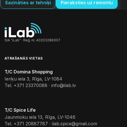
Sazināties ar tehniķi
Pieraksties uz remontu
SIA “iLab” · Reģ. nr. 40203288307
ATRAŠANĀS VIETAS
T/C Domina Shopping
Ieriķu iela 3, Rīga, LV-1084
Tel.
+371 23370088
·
info@ilab.lv
T/C Spice Life
Jaunmoku iela 13, Rīga, LV-1046
Tel.
+371 20887787
·
ilab.spice@gmail.com