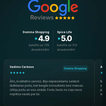
Domina Shopping
Spice Life
4.9
5.0
★
★
balstīts uz 725
balstīts uz 313
atsauksmēm
atsauksmēm
Vadims Cerkovs
And
Domina Shopping
★★★★★
★
Ātrs, kvalitatīvs serviss. Bija nepieciešams salabot
Mana
lādēšanas portu, bet beigās konsultants bez maksas
supe
iztīrija portu un viss strādā. Foršs žests no čaļa nevis
pave
noplēsa naudu par šo.
iete