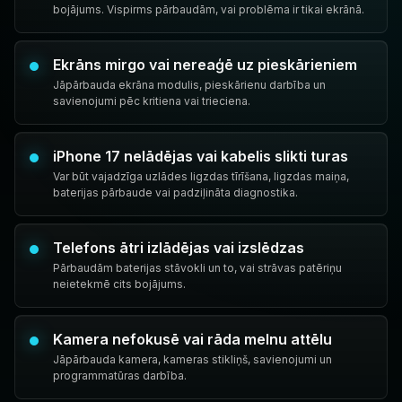
bojājums. Vispirms pārbaudām, vai problēma ir tikai ekrānā.
Ekrāns mirgo vai nereaģē uz pieskārieniem
Jāpārbauda ekrāna modulis, pieskārienu darbība un
savienojumi pēc kritiena vai trieciena.
iPhone 17 nelādējas vai kabelis slikti turas
Var būt vajadzīga uzlādes ligzdas tīrīšana, ligzdas maiņa,
baterijas pārbaude vai padziļināta diagnostika.
Telefons ātri izlādējas vai izslēdzas
Pārbaudām baterijas stāvokli un to, vai strāvas patēriņu
neietekmē cits bojājums.
Kamera nefokusē vai rāda melnu attēlu
Jāpārbauda kamera, kameras stikliņš, savienojumi un
programmatūras darbība.