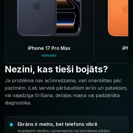
iPhone 17 Pro Max
iPho
remonts
r
Nezini, kas tieši bojāts?
Ja problēma nav acīmredzama, vari orientēties pēc
pazīmēm. iLab servisā pārbaudīsim ierīci un pateiksim,
vai vajadzīga tīrīšana, detaļas maiņa vai padziļināta
diagnostika.
Ekrāns ir melns, bet telefons vibrē
Iespējams ekrāna, savienojuma vai barošanas ķēdes