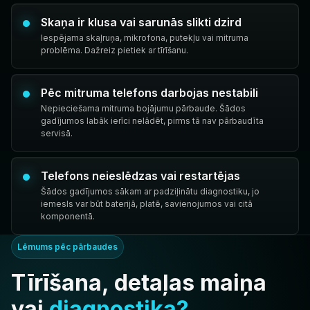
Skaņa ir klusa vai sarunās slikti dzird
Iespējama skaļruņa, mikrofona, putekļu vai mitruma
problēma. Dažreiz pietiek ar tīrīšanu.
Pēc mitruma telefons darbojas nestabili
Nepieciešama mitruma bojājumu pārbaude. Šādos
gadījumos labāk ierīci nelādēt, pirms tā nav pārbaudīta
servisā.
Telefons neieslēdzas vai restartējas
Šādos gadījumos sākam ar padziļinātu diagnostiku, jo
iemesls var būt baterijā, platē, savienojumos vai citā
komponentā.
Lēmums pēc pārbaudes
Tīrīšana, detaļas maiņa
vai
diagnostika?