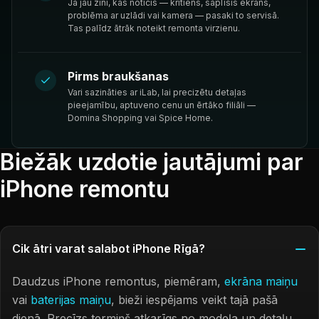
Ja jau zini, kas noticis — kritiens, saplīsis ekrāns,
problēma ar uzlādi vai kamera — pasaki to servisā.
Tas palīdz ātrāk noteikt remonta virzienu.
Pirms braukšanas
Vari sazināties ar iLab, lai precizētu detaļas
pieejamību, aptuveno cenu un ērtāko filiāli —
Domina Shopping vai Spice Home.
Biežāk uzdotie jautājumi par
iPhone remontu
Cik ātri varat salabot iPhone Rīgā?
Daudzus iPhone remontus, piemēram,
ekrāna maiņu
vai
baterijas maiņu
, bieži iespējams veikt tajā pašā
dienā. Precīzs termiņš atkarīgs no modeļa un detaļu