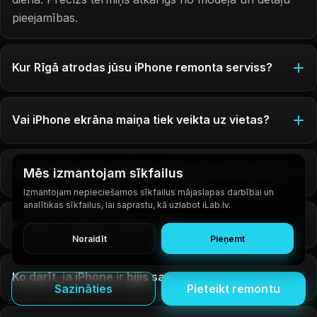
pieejamības.
Kur Rīgā atrodas jūsu iPhone remonta serviss?
Vai iPhone ekrāna maiņa tiek veikta uz vietas?
Vai pēc iPhone remonta mani dati paliks drošībā?
Mēs izmantojam sīkfailus
Izmantojam nepieciešamos sīkfailus mājaslapas darbībai un
analītikas sīkfailus, lai saprastu, kā uzlabot iLab.lv.
Ko darīt, ja iPhone nelādējas?
Noraidīt
Pieņemt
Ko darīt, ja iPhone ir bijis saskarē ar ūdeni?
Sazināties
Pieteikt remontu