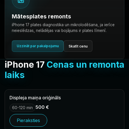
Mātesplates remonts
iPhone 17 plates diagnostika un mikrolodēšana, ja ierīce
neieslēdzas, nelādējas vai bojājums ir plates līmenī.
Uzzināt par pakalpojumu
Skatīt cenu
iPhone 17
Cenas un remonta
laiks
Displeja maiņa oriģināls
500 €
60-120 min
Pieraksties