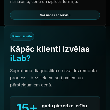
risinājumu, cenu un izpildes termiņu.
Sazināties ar servisu
Klientu izvēle
Kāpēc klienti izvēlas
iLab?
Saprotama diagnostika un skaidrs remonta
process - bez liekiem solījumiem un
pārsteigumiem cenā.
15+
gadu pieredze ierīču