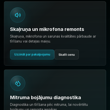
Skaļruņa un mikrofona remonts
Skaļruņa, mikrofona un sarunas kvalitātes pārbaude ar
tīrīšanu vai detaļas maiņu.
Uzzināt par pakalpojumu
Skatīt cenu
Mitruma bojājumu diagnostika
Diagnostika un tīrīšana pēc mitruma, lai novērtētu
bojājumu un remonta iespējas.