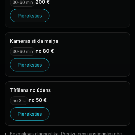
200 €
30-60 min
Pieraksties
Kameras stikla maiņa
no 80 €
30-60 min
Pieraksties
Tīrīšana no ūdens
no 50 €
no 3 st
Pieraksties
Bezmaksas diagnostika. Precīzu cenu apstiprinām pēc