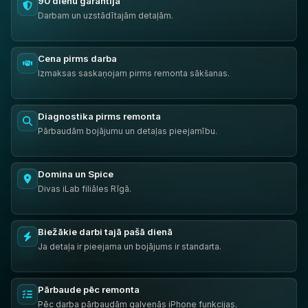
90 dienu garantija
Darbam un uzstādītajām detaļām.
Cena pirms darba
Izmaksas saskaņojam pirms remonta sākšanas.
Diagnostika pirms remonta
Pārbaudām bojājumu un detaļas pieejamību.
Domina un Spice
Divas iLab filiāles Rīgā.
Biežākie darbi tajā pašā dienā
Ja detaļa ir pieejama un bojājums ir standarta.
Pārbaude pēc remonta
Pēc darba pārbaudām galvenās iPhone funkcijas.