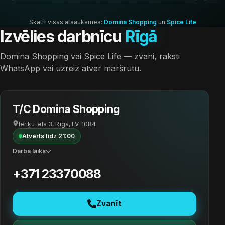
Skatīt visas atsauksmes:
Domina Shopping
un
Spice Life
Izvēlies darbnīcu
Rīgā
Domina Shopping vai Spice Life — zvani, raksti
WhatsApp vai uzreiz atver maršrutu.
T/C Domina Shopping
Ieriķu iela 3, Rīga, LV-1084
Atvērts līdz 21:00
Darba laiks
+371 23370088
Zvanīt