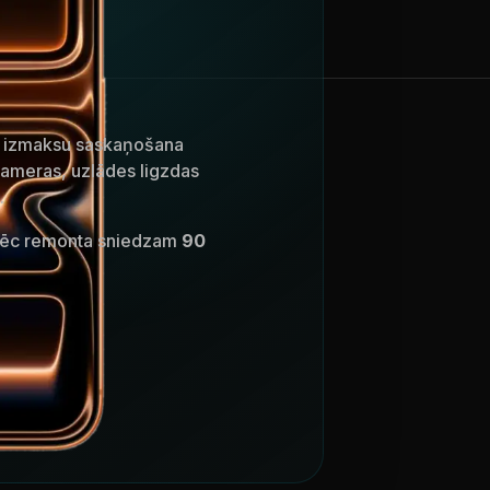
n izmaksu saskaņošana
kameras, uzlādes ligzdas
.
 Pēc remonta sniedzam
90