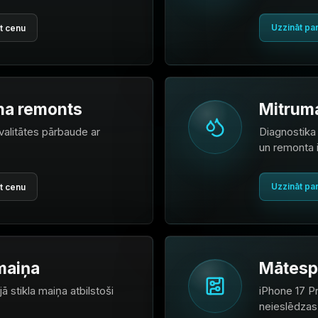
Uzzināt pa
t cenu
na remonts
Mitruma
valitātes pārbaude ar
Diagnostika 
un remonta 
Uzzināt pa
t cenu
maiņa
Mātesp
ā stikla maiņa atbilstoši
iPhone 17 Pr
neieslēdzas,