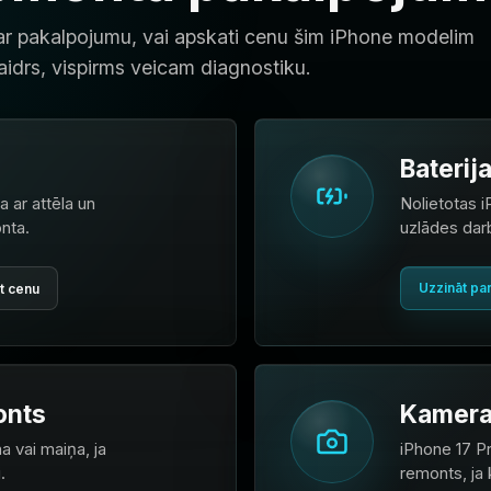
 par pakalpojumu, vai apskati cenu šim iPhone modelim
idrs, vispirms veicam diagnostiku.
Baterij
 ar attēla un
Nolietotas i
nta.
uzlādes dar
Uzzināt pa
t cenu
onts
Kamera
a vai maiņa, ja
iPhone 17 P
.
remonts, ja 