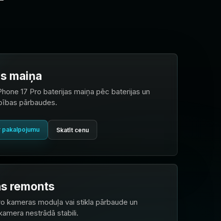
as maiņa
Phone 17 Pro baterijas maiņa pēc baterijas un
bības pārbaudes.
r pakalpojumu
Skatīt cenu
s remonts
ro kameras moduļa vai stikla pārbaude un
kamera nestrādā stabili.