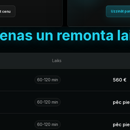
Uzzināt pa
t cenu
enas un remonta la
Laiks
560 €
60-120 min
pēc pi
60-120 min
pēc pi
60-120 min