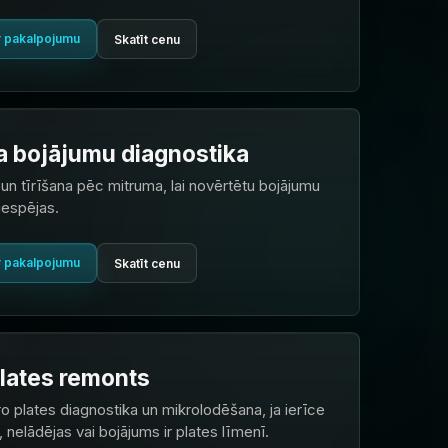
r pakalpojumu
Skatīt cenu
 bojājumu diagnostika
un tīrīšana pēc mitruma, lai novērtētu bojājumu
iespējas.
r pakalpojumu
Skatīt cenu
lates remonts
o plates diagnostika un mikrolodēšana, ja ierīce
 nelādējas vai bojājums ir plates līmenī.