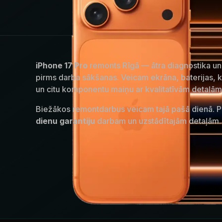
iPhone 17 Pro
remonts Rīgā — ātra diagnostika u
pirms darba sākšanas. Veicam ekrāna, baterijas, 
un citu komponentu maiņu ar kvalitatīvām detaļām
Biežākos remontdarbus veicam tajā pašā dienā.
dienu garantiju
darbam un uzstādītajām detaļām.