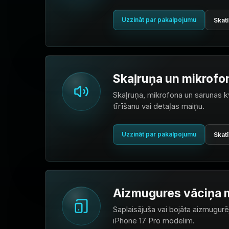
Uzzināt par pakalpojumu
Skatī
Skaļruņa un mikrofo
Skaļruņa, mikrofona un sarunas k
tīrīšanu vai detaļas maiņu.
Uzzināt par pakalpojumu
Skatī
Aizmugures vāciņa 
Saplaisājuša vai bojāta aizmugurēj
iPhone 17 Pro modelim.