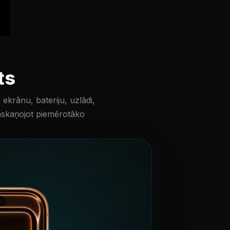
ts
krānu, bateriju, uzlādi,
askaņojot piemērotāko