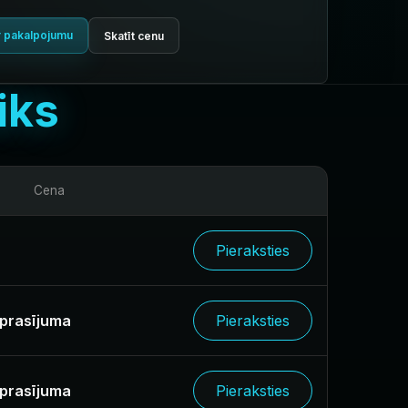
r pakalpojumu
Skatīt cenu
iks
Cena
Pieraksties
eprasījuma
Pieraksties
eprasījuma
Pieraksties