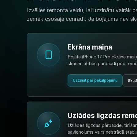
Izvēlies remonta veidu, lai uzzinātu vairāk
zemāk esošajā cenrādī. Ja bojājums nav ska
Ekrāna maiņa
Bojāta iPhone 17 Pro ekrāna maiņa
skārienjutības pārbaudi pēc remo
Uzzināt par pakalpojumu
Skatī
Uzlādes ligzdas rem
Uzlādes ligzdas pārbaude, tīrīšan
savienojums vairs nestrādā stabili