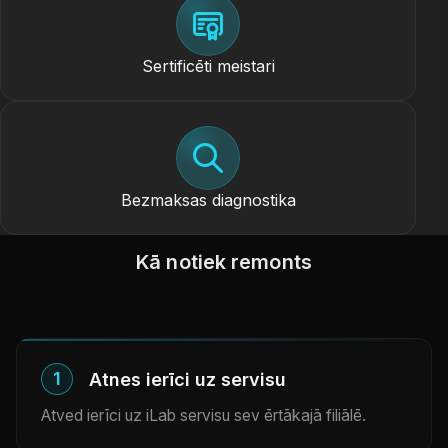
Sertificēti meistari
Bezmaksas diagnostika
Kā notiek remonts
1
Atnes ierīci uz servisu
Atved ierīci uz iLab servisu sev ērtākajā filiālē.