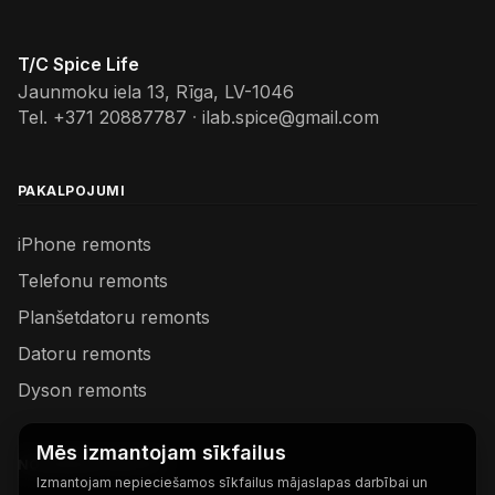
T/C Spice Life
Jaunmoku iela 13, Rīga, LV-1046
Tel.
+371 20887787
·
ilab.spice@gmail.com
PAKALPOJUMI
iPhone remonts
Telefonu remonts
Planšetdatoru remonts
Datoru remonts
Dyson remonts
Mēs izmantojam sīkfailus
NODERĪGAS SAITES
Izmantojam nepieciešamos sīkfailus mājaslapas darbībai un