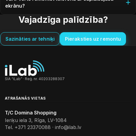
ekrānu?
Vajadzīga palīdzība?
Sazināties ar tehniķi
Pieraksties uz remontu
SIA “iLab” · Reģ. nr. 40203288307
ATRAŠANĀS VIETAS
T/C Domina Shopping
Ieriķu iela 3, Rīga, LV-1084
Tel.
+371 23370088
·
info@ilab.lv