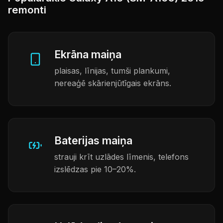
remonti
Ekrāna maiņa
plaisas, līnijas, tumši plankumi,
nereaģē skārienjūtīgais ekrāns.
Baterijas maiņa
strauji krīt uzlādes līmenis, telefons
izslēdzas pie 10–20%.