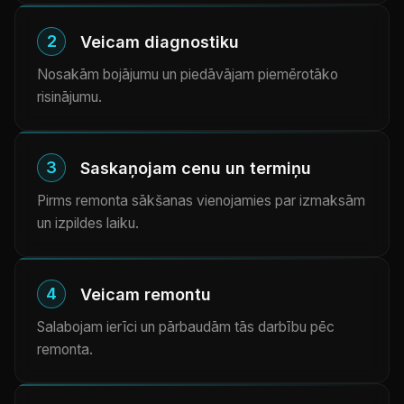
2
Veicam diagnostiku
Nosakām bojājumu un piedāvājam piemērotāko
risinājumu.
3
Saskaņojam cenu un termiņu
Pirms remonta sākšanas vienojamies par izmaksām
un izpildes laiku.
4
Veicam remontu
Salabojam ierīci un pārbaudām tās darbību pēc
remonta.