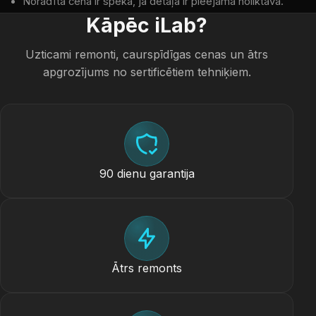
Norādītā cena ir spēkā, ja detaļa ir pieejama noliktavā.
Kāpēc iLab?
Uzticami remonti, caurspīdīgas cenas un ātrs
apgrozījums no sertificētiem tehniķiem.
90 dienu garantija
Ātrs remonts