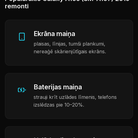
remonti
Ekrāna maiņa
plaisas, līnijas, tumši plankumi,
nereaģē skārienjūtīgais ekrāns.
Baterijas maiņa
strauji krīt uzlādes līmenis, telefons
izslēdzas pie 10–20%.