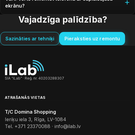
ekrānu?
Vajadzīga palīdzība?
Sazināties ar tehniķi
Pieraksties uz remontu
SIA “iLab” · Reģ. nr. 40203288307
ATRAŠANĀS VIETAS
T/C Domina Shopping
Ieriķu iela 3, Rīga, LV-1084
Tel.
+371 23370088
·
info@ilab.lv