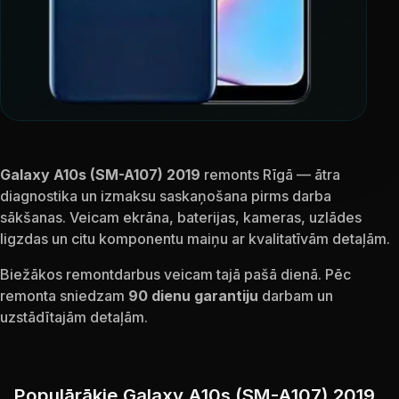
Galaxy A10s (SM-A107) 2019
remonts Rīgā — ātra
diagnostika un izmaksu saskaņošana pirms darba
sākšanas. Veicam ekrāna, baterijas, kameras, uzlādes
ligzdas un citu komponentu maiņu ar kvalitatīvām detaļām.
Biežākos remontdarbus veicam tajā pašā dienā. Pēc
remonta sniedzam
90 dienu garantiju
darbam un
uzstādītajām detaļām.
Populārākie Galaxy A10s (SM-A107) 2019