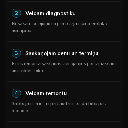
2
Veicam diagnostiku
Nosakām bojājumu un piedāvājam piemērotāko
risinājumu.
3
Saskaņojam cenu un termiņu
Pirms remonta sākšanas vienojamies par izmaksām
un izpildes laiku.
4
Veicam remontu
Salabojam ierīci un pārbaudām tās darbību pēc
remonta.