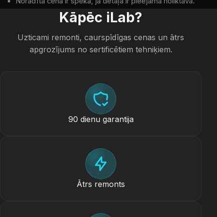
Norādītā cena ir spēkā, ja detaļa ir pieejama noliktavā.
Kāpēc iLab?
Uzticami remonti, caurspīdīgas cenas un ātrs
apgrozījums no sertificētiem tehniķiem.
90 dienu garantija
Ātrs remonts