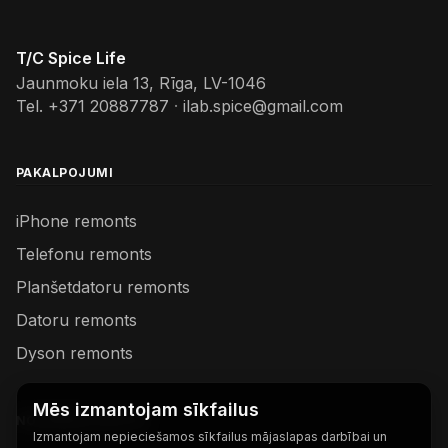
T/C Spice Life
Jaunmoku iela 13, Rīga, LV-1046
Tel.
+371 20887787
·
ilab.spice@gmail.com
PAKALPOJUMI
iPhone remonts
Telefonu remonts
Planšetdatoru remonts
Datoru remonts
Dyson remonts
Mēs izmantojam sīkfailus
NODERĪGAS SAITES
Izmantojam nepieciešamos sīkfailus mājaslapas darbībai un