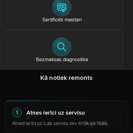
Sertificēti meistari
Bezmaksas diagnostika
Kā notiek remonts
1
Atnes ierīci uz servisu
Atved ierīci uz iLab servisu sev ērtākajā filiālē.