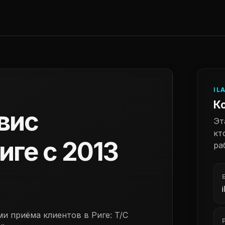
IL
Ко
вис
Эт
кт
иге с 2013
ра
ми приёма клиентов в Риге: T/C