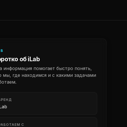
AB
ротко об iLab
а информация помогает быстро понять,
о мы, где находимся и с какими задачами
ботаем.
БРЕНД
iLab
РАБОТАЕМ С