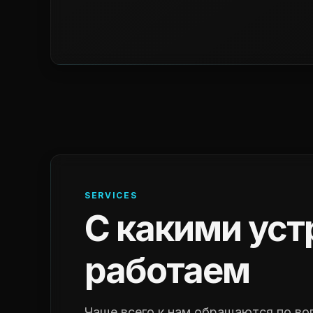
SERVICES
С какими ус
работаем
Чаще всего к нам обращаются по во