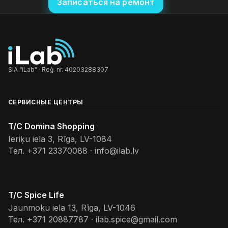
Записаться на ремонт
SIA “iLab” · Reģ. nr. 40203288307
СЕРВИСНЫЕ ЦЕНТРЫ
T/C Domina Shopping
Ieriķu iela 3, Rīga, LV-1084
Тел.
+371 23370088
·
info@ilab.lv
T/C Spice Life
Jaunmoku iela 13, Rīga, LV-1046
Тел.
+371 20887787
·
ilab.spice@gmail.com