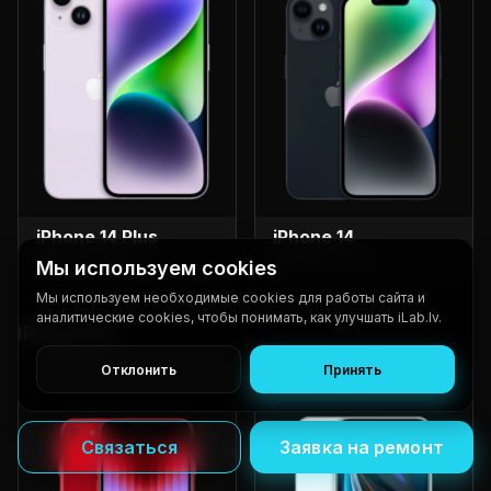
iPhone 14 Plus
iPhone 14
ремонт и цены
ремонт и цены
Мы используем cookies
Мы используем необходимые cookies для работы сайта и
аналитические cookies, чтобы понимать, как улучшать iLab.lv.
iPhone SE
Отклонить
Принять
Связаться
Заявка на ремонт