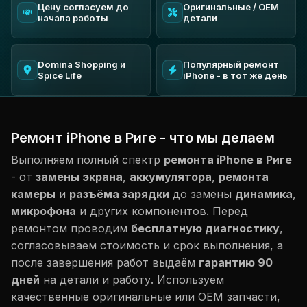
Цену согласуем до
Оригинальные / OEM
начала работы
детали
Domina Shopping и
Популярный ремонт
Spice Life
iPhone - в тот же день
Ремонт iPhone в Риге - что мы делаем
Выполняем полный спектр
ремонта iPhone в Риге
- от
замены экрана
,
аккумулятора
,
ремонта
камеры
и
разъёма зарядки
до замены
динамика
,
микрофона
и других компонентов. Перед
ремонтом проводим
бесплатную диагностику
,
согласовываем стоимость и срок выполнения, а
после завершения работ выдаём
гарантию 90
дней
на детали и работу. Используем
качественные оригинальные или OEM запчасти,