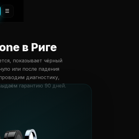
☰
one в Риге
ется, показывает чёрный
нуло или после падения
 проводим диагностику,
выдаём гарантию 90 дней.