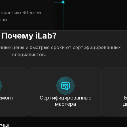
гарантию 90 дней
али.
Почему iLab?
чные цены и быстрые сроки от сертифицированных
специалистов.
емонт
Сертифицированные
Б
мастера
д
сы