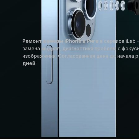
Ремонт камеры iPhone в Риге
в сервисе iLab 
замена модуля, диагностика проблем с фокус
изображения. Согласованная цена до начала 
дней
.