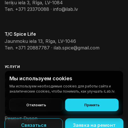
Ieriķu iela 3, Rīga, LV-1084
Тел.
+371 23370088
·
info@ilab.lv
T/C Spice Life
Jaunmoku iela 13, Rīga, LV-1046
Тел.
+371 20887787
·
ilab.spice@gmail.com
УСЛУГИ
Мы используем cookies
Ремонт iPhone
Мы используем необходимые cookies для работы сайта и
Ремонт телефонов
аналитические cookies, чтобы понимать, как улучшать iLab.lv.
Ремонт планшетов
Отклонить
Принять
Ремонт ноутбуков
Ремонт Dyson
Связаться
Заявка на ремонт