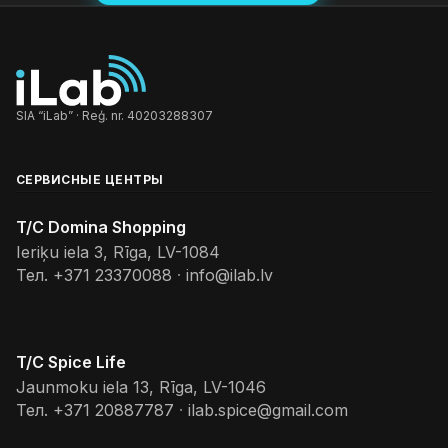
SIA “iLab” · Reģ. nr. 40203288307
СЕРВИСНЫЕ ЦЕНТРЫ
T/C Domina Shopping
Ieriķu iela 3, Rīga, LV-1084
Тел.
+371 23370088
·
info@ilab.lv
T/C Spice Life
Jaunmoku iela 13, Rīga, LV-1046
Тел.
+371 20887787
·
ilab.spice@gmail.com