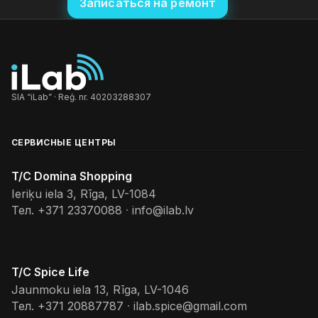
Записаться на ремонт
SIA “iLab” · Reģ. nr. 40203288307
СЕРВИСНЫЕ ЦЕНТРЫ
T/C Domina Shopping
Ieriķu iela 3, Rīga, LV-1084
Тел.
+371 23370088
·
info@ilab.lv
T/C Spice Life
Jaunmoku iela 13, Rīga, LV-1046
Тел.
+371 20887787
·
ilab.spice@gmail.com