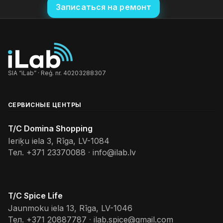
Записаться на ремонт
SIA “iLab” · Reģ. nr. 40203288307
СЕРВИСНЫЕ ЦЕНТРЫ
T/C Domina Shopping
Ieriķu iela 3, Rīga, LV-1084
Тел.
+371 23370088
·
info@ilab.lv
T/C Spice Life
Jaunmoku iela 13, Rīga, LV-1046
Тел.
+371 20887787
·
ilab.spice@gmail.com