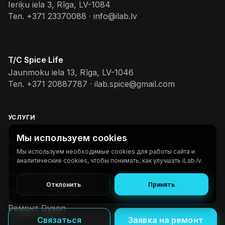
Ieriķu iela 3, Rīga, LV-1084
Тел.
+371 23370088
·
info@ilab.lv
T/C Spice Life
Jaunmoku iela 13, Rīga, LV-1046
Тел.
+371 20887787
·
ilab.spice@gmail.com
УСЛУГИ
Мы используем cookies
Ремонт iPhone
Мы используем необходимые cookies для работы сайта и
Ремонт телефонов
аналитические cookies, чтобы понимать, как улучшать iLab.lv.
Ремонт планшетов
Отклонить
Принять
Ремонт ноутбуков
Ремонт Dyson
Связаться
Заявка на ремонт