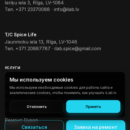
Ieriķu iela 3, Rīga, LV-1084
Тел.
+371 23370088
·
info@ilab.lv
T/C Spice Life
Jaunmoku iela 13, Rīga, LV-1046
Тел.
+371 20887787
·
ilab.spice@gmail.com
УСЛУГИ
Мы используем cookies
Ремонт iPhone
Мы используем необходимые cookies для работы сайта и
Ремонт телефонов
аналитические cookies, чтобы понимать, как улучшать iLab.lv.
Ремонт планшетов
Отклонить
Принять
Ремонт ноутбуков
Ремонт Dyson
Связаться
Заявка на ремонт