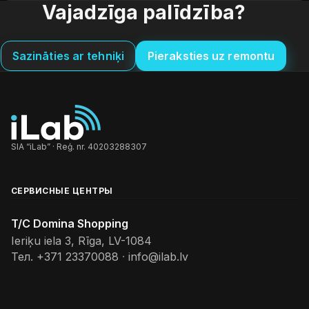
Vajadzīga palīdzība?
Sazināties ar tehniķi
Pieraksties uz remontu
SIA “iLab” · Reģ. nr. 40203288307
СЕРВИСНЫЕ ЦЕНТРЫ
T/C Domina Shopping
Ieriķu iela 3, Rīga, LV-1084
Тел.
+371 23370088
·
info@ilab.lv