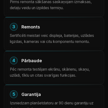
Pirms remonta sākšanas saskaņojam izmaksas,
detaļu veidu un izpildes termiņu.
3
Remonts
Sertificēti meistari veic displeja, baterijas, uzlādes
ligzdas, kameras vai citu komponentu remontu.
4
Pārbaude
Pēc remonta testējam ekrānu, skārienu, skaņu,
uzlādi, tīklu un citas svarīgas funkcijas.
5
Garantija
Izsniedzam planšetdatoru ar 90 dienu garantiju uz