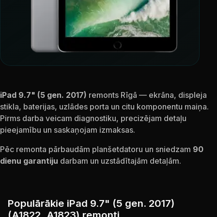
iPad 9.7" (5 gen. 2017)
remonts Rīgā — ekrāna, displeja
stikla, baterijas, uzlādes porta un citu komponentu maiņa.
Pirms darba veicam diagnostiku, precizējam detaļu
pieejamību un saskaņojam izmaksas.
Pēc remonta pārbaudām planšetdatoru un sniedzam
90
dienu garantiju
darbam un uzstādītajām detaļām.
Populārākie iPad 9.7" (5 gen. 2017)
(A1822, A1823) remonti