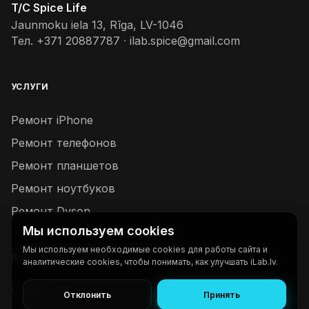
T/C Spice Life
Jaunmoku iela 13, Rīga, LV-1046
Тел.
+371 20887787
·
ilab.spice@gmail.com
УСЛУГИ
Ремонт iPhone
Ремонт телефонов
Ремонт планшетов
Ремонт ноутбуков
Ремонт Dyson
Мы используем cookies
Мы используем необходимые cookies для работы сайта и
ПОЛЕЗНЫЕ ССЫЛКИ
аналитические cookies, чтобы понимать, как улучшать iLab.lv.
О нас
Отклонить
Принять