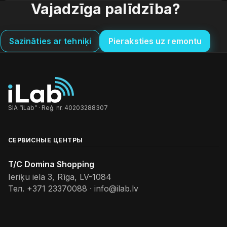
Vajadzīga palīdzība?
Sazināties ar tehniķi
Pieraksties uz remontu
SIA “iLab” · Reģ. nr. 40203288307
СЕРВИСНЫЕ ЦЕНТРЫ
T/C Domina Shopping
Ieriķu iela 3, Rīga, LV-1084
Тел.
+371 23370088
·
info@ilab.lv