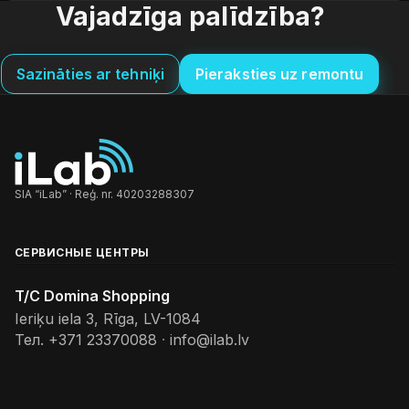
Vajadzīga palīdzība?
Sazināties ar tehniķi
Pieraksties uz remontu
SIA “iLab” · Reģ. nr. 40203288307
СЕРВИСНЫЕ ЦЕНТРЫ
T/C Domina Shopping
Ieriķu iela 3, Rīga, LV-1084
Тел.
+371 23370088
·
info@ilab.lv