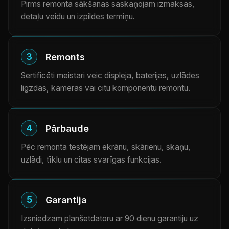
Pirms remonta sākšanas saskaņojam izmaksas,
detaļu veidu un izpildes termiņu.
3
Remonts
Sertificēti meistari veic displeja, baterijas, uzlādes
ligzdas, kameras vai citu komponentu remontu.
4
Pārbaude
Pēc remonta testējam ekrānu, skārienu, skaņu,
uzlādi, tīklu un citas svarīgas funkcijas.
5
Garantija
Izsniedzam planšetdatoru ar 90 dienu garantiju uz