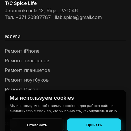
T/C Spice Life
Jaunmoku iela 13, Rīga, LV-1046
Тел.
+371 20887787
·
ilab.spice@gmail.com
УСЛУГИ
Ремонт iPhone
Ремонт телефонов
Ремонт планшетов
Ремонт ноутбуков
Ремонт Dyson
Мы используем cookies
Мы используем необходимые cookies для работы сайта и
ПОЛЕЗНЫЕ ССЫЛКИ
аналитические cookies, чтобы понимать, как улучшать iLab.lv.
О нас
Отклонить
Принять