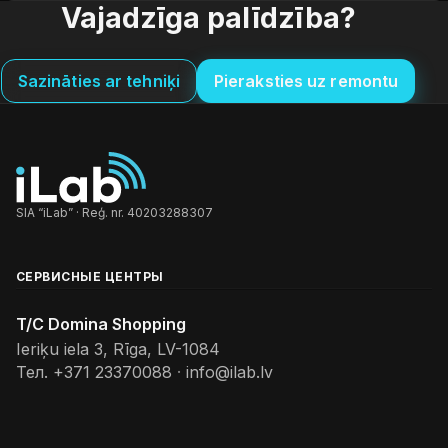
Vajadzīga palīdzība?
Sazināties ar tehniķi
Pieraksties uz remontu
SIA “iLab” · Reģ. nr. 40203288307
СЕРВИСНЫЕ ЦЕНТРЫ
T/C Domina Shopping
Ieriķu iela 3, Rīga, LV-1084
Тел.
+371 23370088
·
info@ilab.lv