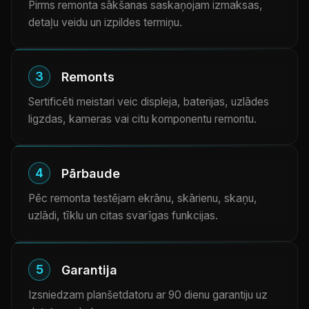
Pirms remonta sākšanas saskaņojam izmaksas,
detaļu veidu un izpildes termiņu.
3
Remonts
Sertificēti meistari veic displeja, baterijas, uzlādes
ligzdas, kameras vai citu komponentu remontu.
4
Pārbaude
Pēc remonta testējam ekrānu, skārienu, skaņu,
uzlādi, tīklu un citas svarīgas funkcijas.
5
Garantija
Izsniedzam planšetdatoru ar 90 dienu garantiju uz