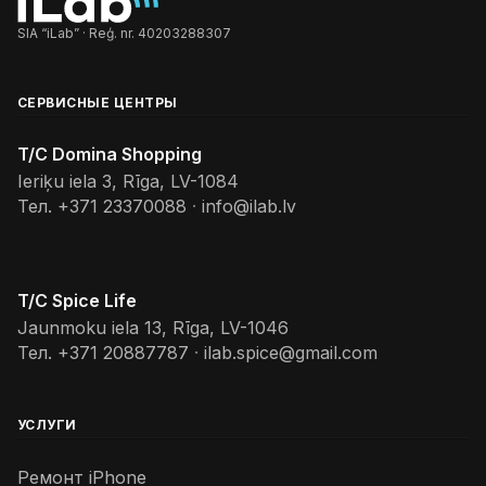
SIA “iLab” · Reģ. nr. 40203288307
СЕРВИСНЫЕ ЦЕНТРЫ
T/C Domina Shopping
Ieriķu iela 3, Rīga, LV-1084
Тел.
+371 23370088
·
info@ilab.lv
T/C Spice Life
Jaunmoku iela 13, Rīga, LV-1046
Тел.
+371 20887787
·
ilab.spice@gmail.com
УСЛУГИ
Ремонт iPhone