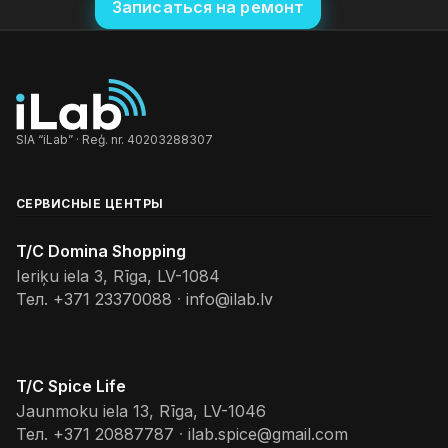
Записаться на ремонт
SIA “iLab” · Reģ. nr. 40203288307
СЕРВИСНЫЕ ЦЕНТРЫ
T/C Domina Shopping
Ieriķu iela 3, Rīga, LV-1084
Тел.
+371 23370088
·
info@ilab.lv
T/C Spice Life
Jaunmoku iela 13, Rīga, LV-1046
Тел.
+371 20887787
·
ilab.spice@gmail.com