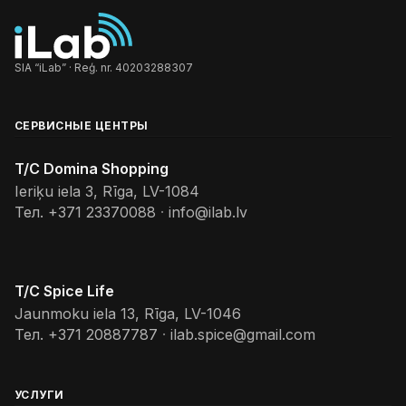
SIA “iLab” · Reģ. nr. 40203288307
СЕРВИСНЫЕ ЦЕНТРЫ
T/C Domina Shopping
Ieriķu iela 3, Rīga, LV-1084
Тел.
+371 23370088
·
info@ilab.lv
T/C Spice Life
Jaunmoku iela 13, Rīga, LV-1046
Тел.
+371 20887787
·
ilab.spice@gmail.com
УСЛУГИ