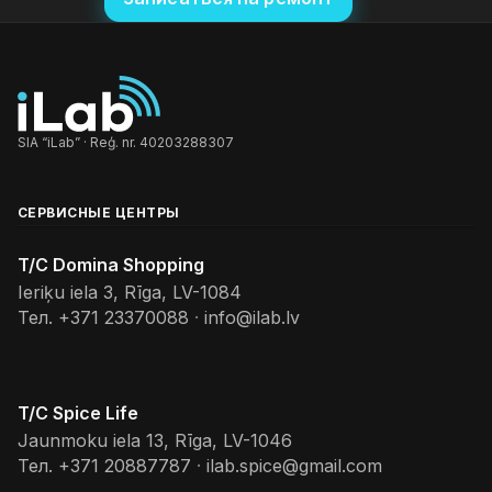
SIA “iLab” · Reģ. nr. 40203288307
СЕРВИСНЫЕ ЦЕНТРЫ
T/C Domina Shopping
Ieriķu iela 3, Rīga, LV-1084
Тел.
+371 23370088
·
info@ilab.lv
T/C Spice Life
Jaunmoku iela 13, Rīga, LV-1046
Тел.
+371 20887787
·
ilab.spice@gmail.com