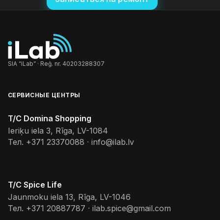
SIA “iLab” · Reģ. nr. 40203288307
СЕРВИСНЫЕ ЦЕНТРЫ
T/C Domina Shopping
Ieriķu iela 3, Rīga, LV-1084
Тел.
+371 23370088
·
info@ilab.lv
T/C Spice Life
Jaunmoku iela 13, Rīga, LV-1046
Тел.
+371 20887787
·
ilab.spice@gmail.com