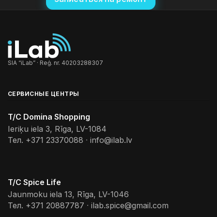
SIA “iLab” · Reģ. nr. 40203288307
СЕРВИСНЫЕ ЦЕНТРЫ
T/C Domina Shopping
Ieriķu iela 3, Rīga, LV-1084
Тел.
+371 23370088
·
info@ilab.lv
T/C Spice Life
Jaunmoku iela 13, Rīga, LV-1046
Тел.
+371 20887787
·
ilab.spice@gmail.com