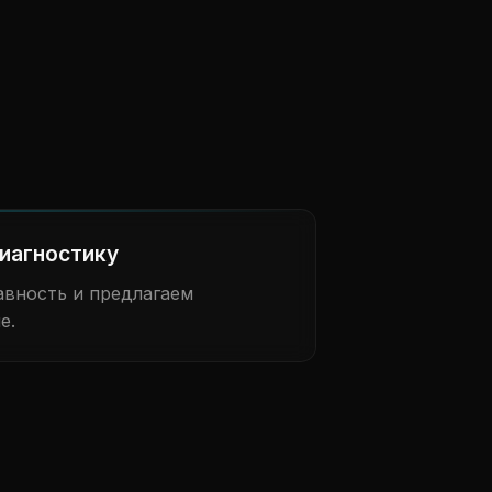
иагностику
вность и предлагаем
е.