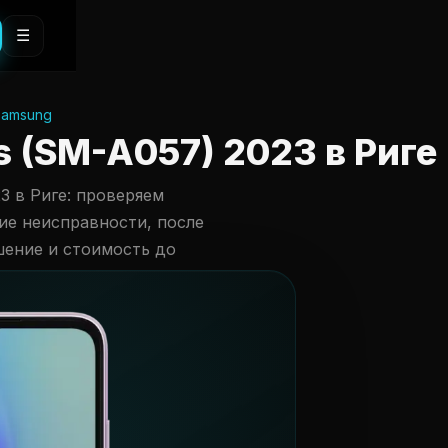
☰
samsung
 (SM-A057) 2023 в Риге
3 в Риге: проверяем
гие неисправности, после
шение и стоимость до