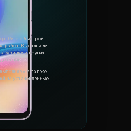
g в Риге с быстрой
ла работ. Выполняем
а зарядки и других
деталей.
выполняем в тот же
ей
на установленные