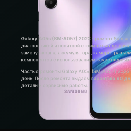
Galaxy A05s (SM-A057) 2023
- ремонт Samsun
диагностикой и понятной стоимостью до нача
замену экрана, аккумулятора, камеры, разъём
компонентов с использованием качественных 
Частые ремонты Galaxy A05s (SM-A057) 2023 
день. После ремонта выдаём
гарантию 90 дн
детали и сервисные работы.