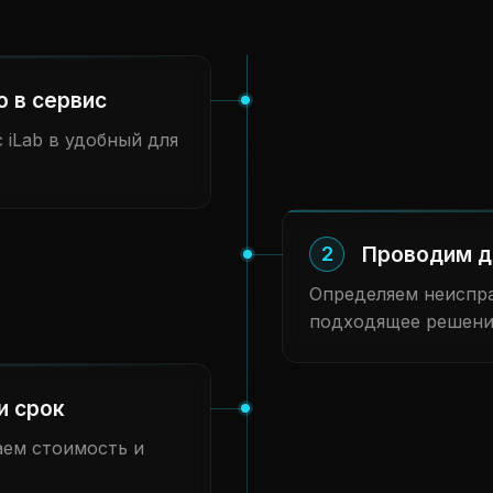
о в сервис
 iLab в удобный для
Проводим д
2
Определяем неиспра
подходящее решени
и срок
аем стоимость и