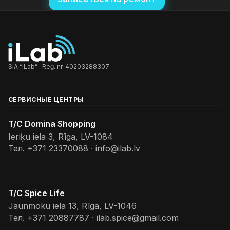
SIA “iLab” · Reģ. nr. 40203288307
СЕРВИСНЫЕ ЦЕНТРЫ
T/C Domina Shopping
Ieriķu iela 3, Rīga, LV-1084
Тел.
+371 23370088
·
info@ilab.lv
T/C Spice Life
Jaunmoku iela 13, Rīga, LV-1046
Тел.
+371 20887787
·
ilab.spice@gmail.com