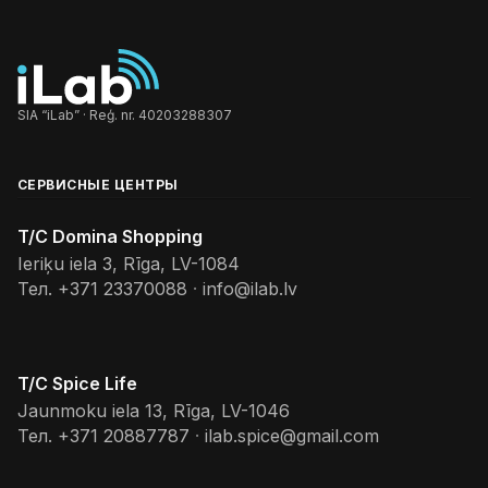
SIA “iLab” · Reģ. nr. 40203288307
СЕРВИСНЫЕ ЦЕНТРЫ
T/C Domina Shopping
Ieriķu iela 3, Rīga, LV-1084
Тел.
+371 23370088
·
info@ilab.lv
T/C Spice Life
Jaunmoku iela 13, Rīga, LV-1046
Тел.
+371 20887787
·
ilab.spice@gmail.com