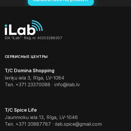
SIA “iLab” · Reģ. nr. 40203288307
СЕРВИСНЫЕ ЦЕНТРЫ
T/C Domina Shopping
Ieriķu iela 3, Rīga, LV-1084
Тел.
+371 23370088
·
info@ilab.lv
T/C Spice Life
Jaunmoku iela 13, Rīga, LV-1046
Тел.
+371 20887787
·
ilab.spice@gmail.com