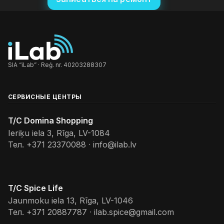
SIA “iLab” · Reģ. nr. 40203288307
СЕРВИСНЫЕ ЦЕНТРЫ
T/C Domina Shopping
Ieriķu iela 3, Rīga, LV-1084
Тел.
+371 23370088
·
info@ilab.lv
T/C Spice Life
Jaunmoku iela 13, Rīga, LV-1046
Тел.
+371 20887787
·
ilab.spice@gmail.com