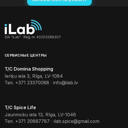
SIA “iLab” · Reģ. nr. 40203288307
СЕРВИСНЫЕ ЦЕНТРЫ
T/C Domina Shopping
Ieriķu iela 3, Rīga, LV-1084
Тел.
+371 23370088
·
info@ilab.lv
T/C Spice Life
Jaunmoku iela 13, Rīga, LV-1046
Тел.
+371 20887787
·
ilab.spice@gmail.com