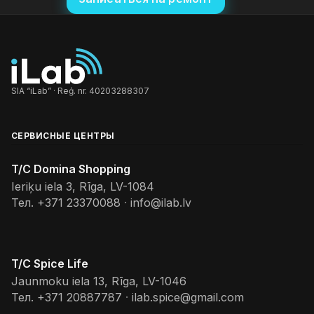
SIA “iLab” · Reģ. nr. 40203288307
СЕРВИСНЫЕ ЦЕНТРЫ
T/C Domina Shopping
Ieriķu iela 3, Rīga, LV-1084
Тел.
+371 23370088
·
info@ilab.lv
T/C Spice Life
Jaunmoku iela 13, Rīga, LV-1046
Тел.
+371 20887787
·
ilab.spice@gmail.com