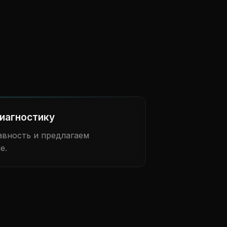
иагностику
вность и предлагаем
е.