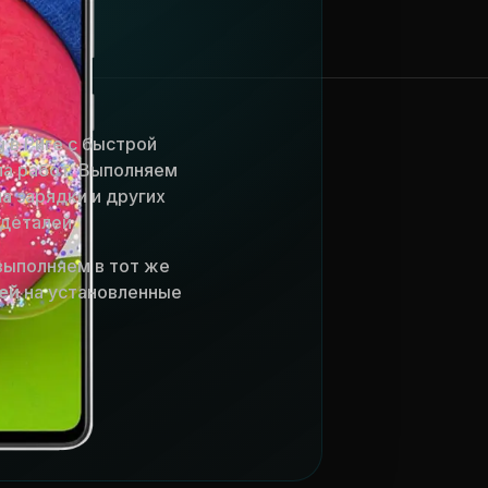
 в Риге с быстрой
ла работ. Выполняем
а зарядки и других
деталей.
выполняем в тот же
ей
на установленные