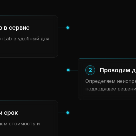
о в сервис
 iLab в удобный для
Проводим д
2
Определяем неиспра
подходящее решени
и срок
аем стоимость и