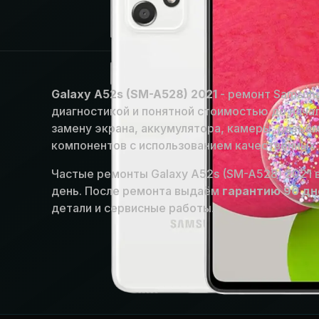
Galaxy A52s (SM-A528) 2021
- ремонт Samsung
диагностикой и понятной стоимостью до нача
замену экрана, аккумулятора, камеры, разъём
компонентов с использованием качественных 
Частые ремонты Galaxy A52s (SM-A528) 2021 
день. После ремонта выдаём
гарантию 90 дн
детали и сервисные работы.