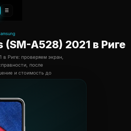
☰
samsung
 (SM-A528) 2021 в Риге
 в Риге: проверяем экран,
справности, после
шение и стоимость до