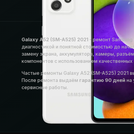
Galaxy A52 (SM-A525) 2021
- ремонт Samsung 
диагностикой и понятной стоимостью до нача
замену экрана, аккумулятора, камеры, разъём
компонентов с использованием качественных 
Частые ремонты Galaxy A52 (SM-A525) 2021 в
После ремонта выдаём
гарантию 90 дней
на 
сервисные работы.