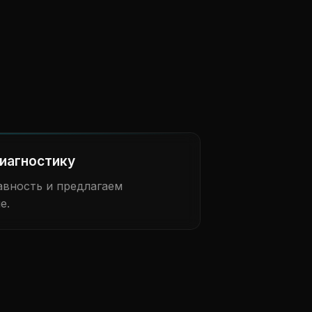
иагностику
вность и предлагаем
е.