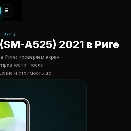
☰
samsung
(SM-A525) 2021 в Риге
в Риге: проверяем экран,
справности, после
шение и стоимость до