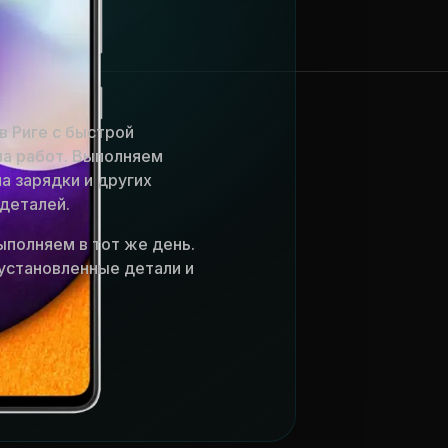
в Риге с быстрой
ла работ. Выполняем
а зарядки и других
деталей.
ыполняем в тот же день.
установленные детали и