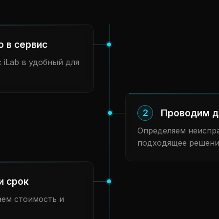
о в сервис
 iLab в удобный для
Проводим д
2
Определяем неиспра
подходящее решени
и срок
аем стоимость и